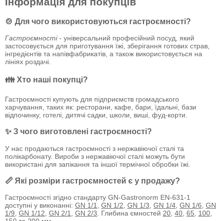
Інформація для покупців
🍲 Для чого використовуються гастроємності?
Гастроємності
- універсальний професійний посуд, який
застосовується для приготування їжі, зберігання готових страв,
інгредієнтів та напівфабрикатів, а також використовується на
лініях роздачі.
👪 Хто наші покупці?
Гастроємності купують для підприємств громадського
харчування, таких як: ресторани, кафе, бари, їдальні, бази
відпочинку, готелі, дитячі садки, школи, виші, фуд-корти.
✨ З чого виготовлені гастроємності?
У нас продаються гастроємності з нержавіючої сталі та
полікарбонату. Вироби з нержавіючої сталі можуть бути
використані для запікання та іншої термічної обробки їжі.
📏 Які розміри гастроємностей є у продажу?
Гастроємності згідно стандарту GN-Gastronorm EN-631-1
доступні у виконанні:
GN 1/1
,
GN 1/2
,
GN 1/3
,
GN 1/4
,
GN 1/6
,
GN
1/9
,
GN 1/12
,
GN 2/1
,
GN 2/3
. Глибина ємностей
20
,
40
,
65
,
100
,