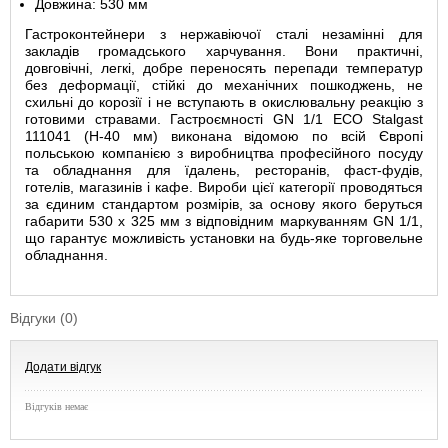
Довжина: 530 мм
Гастроконтейнери з нержавіючої сталі незамінні для
закладів громадського харчування. Вони практичні,
довговічні, легкі, добре переносять перепади температур
без деформації, стійкі до механічних пошкоджень, не
схильні до корозії і не вступають в окислювальну реакцію з
готовими стравами. Гастроємності GN 1/1 ECO Stalgast
111041 (Н-40 мм) виконана відомою по всій Європі
польською компанією з виробництва професійного посуду
та обладнання для їдалень, ресторанів, фаст-фудів,
готелів, магазинів і кафе. Вироби цієї категорії проводяться
за єдиним стандартом розмірів, за основу якого беруться
габарити 530 х 325 мм з відповідним маркуванням
GN 1/1,
що гарантує можливість установки на будь-яке торговельне
обладнання.
Відгуки (0)
Додати відгук
Відгуків немає