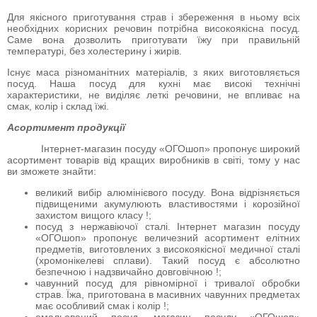
Для якісного приготування страв і збереження в ньому всіх
необхідних корисних речовин потрібна високоякісна посуд.
Саме вона дозволить приготувати їжу при правильній
температурі, без холестерину і жирів.
Існує маса різноманітних матеріалів, з яких виготовляється
посуд. Наша посуд для кухні має високі технічні
характеристики, не виділяє леткі речовини, не впливає на
смак, колір і склад їжі.
Асортимент продукції
Інтернет-магазин посуду «ОГОшоп» пропонує широкий
асортимент товарів від кращих виробників в світі, тому у нас
ви зможете знайти:
великий вибір алюмінієвого посуду. Вона відрізняється
підвищеними акумулюють властивостями і корозійної
захистом вищого класу !;
посуд з нержавіючої сталі. Інтернет магазин посуду
«ОГОшоп» пропонує величезний асортимент елітних
предметів, виготовлених з високоякісної медичної сталі
(хромонікелеві сплави). Такий посуд є абсолютно
безпечною і надзвичайно довговічною !;
чавунний посуд для рівномірної і тривалої обробки
страв. Їжа, приготована в масивних чавунних предметах
має особливий смак і колір !;
емальований посуд. магазин посуду «ОГОшоп»