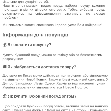
вітальню для зустрічі гостей.
Наш інтернет-магазин надає посуд, набори посуду, кухонне
приладдя в різних цінових категоріях. Тобто, вибрати посуд,
орієнтуючись на співвідношення ціна-якість, не складе
проблеми.
Ми вивчаємо запити споживача і пропонуємо Вам найкраще!
Інформація для покупців
💰 Як оплатити покупку?
Купити Кухонний посуд можна за готівку або за безготівковим
розрахунком.
🚚 Як відбувається доставка товару?
Доставка по Києву може здійснюватися кур'єром або відправкою
на відділення Нової Пошти. Також в Києві можливий самовивіз. У
Дніпро, Запоріжжя, Львів, Одесу, Харків та інші населені пункти
України замовлення відправляються Новою Поштою.
📦 Як купити Кухонний посуд оптом?
Щоб придбати Кухонний посуд оптом, залиште запит на нашому
сайті. Спеціальна форма "Запит на опт" є на сторінці будь-якого