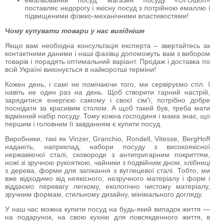
поставляє недорогу і якісну посуд з потрійною емаллю і
підвищеними фізико-механічними властивостями!
Чому купувати товари у нас вигідніше
Якщо вам необхідна консультація експерта – звертайтесь за
контактними даними і наші фахівці допоможуть вам з вибором
товарів і порадять оптимальний варіант. Продаж і доставка по
всій Україні виконується в найкоротші терміни!
Кожен день, і самі не помічаючи того, ми сервіруємо стіл. І
навіть не один раз на день. Щоб створити гарний настрій,
зарядитися енергією самому і своєї сім'ї, потрібно добре
поснідати за красивим столом. А щоб такий був, треба мати
відмінний набір посуду. Тому кожна господиня і мама знає, що
першим і головним її завданням є купити посуд.
Виробники, такі як Vinzer, Granchio, Rondell, Vitesse, BergHoff
надають, наприклад, набори посуду з високоякісної
нержавіючої сталі, сковороди з антипригарним покриттям,
ножі зі зручною рукояткою, чайники з подвійним дном, хлібниці
з дерева, форми для запікання з вуглецевої сталі. Тобто, ми
вже відходимо від неякісного, незручного матеріалу і форм і
віддаємо перевагу легкому, екологічно чистому матеріалу,
зручним формам, стильному дизайну, мінімального догляду.
У наш час можна купити посуд на будь-який випадок життя —
на подарунок, на свою кухню для повсякденного життя, в