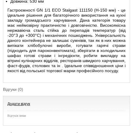
Довжина: 530 мм
Гастроємності GN 1/1 ECO Stalgast 111150 (Н-150 мм) - це
ідеальне рішення для багаторічного використання на кухні
закладу громадського харчування. Дана категорія товару
має неймовірну практичністю і довговічністю. Високоякісна
нержавіюча сталь стійка до перепадів температур (від
-20
°З до +300°С) і механічних пошкоджень. Універсальність
даного контейнера не залишає сумнівів, так як в них можна
випікати хлібобулочні вироби, готувати гарячі страви
(підходить для пароконвектомата), зберігати в холодильних
шафах готові страви і інгредієнти, робити викладку на
вітрині кулінарних відділів, ресторанів швидкого харчування,
фаст-фудів, столових та ін . Ідеальне співвідношення ціни і
якості від польської торгової марки професійного посуду.
Відгуки (0)
Додати відгук
Відгуків немає