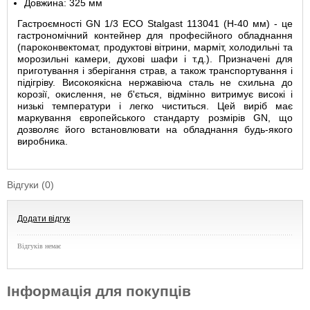
Довжина: 325 мм
Гастроємності GN 1/3 ECO Stalgast 113041 (Н-40 мм) - це
гастрономічний контейнер для професійного обладнання
(пароконвектомат, продуктові вітрини, марміт, холодильні та
морозильні камери, духові шафи і т.д.). Призначені для
приготування і зберігання страв, а також транспортування і
підігріву. Високоякісна нержавіюча сталь не схильна до
корозії, окислення, не б'ється, відмінно витримує високі і
низькі температури і легко чиститься. Цей виріб має
маркування європейського стандарту розмірів GN, що
дозволяє його встановлювати на обладнання будь-якого
виробника.
Відгуки (0)
Додати відгук
Відгуків немає
Інформація для покупців