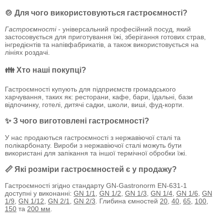
🍲 Для чого використовуються гастроємності?
Гастроємності
- універсальний професійний посуд, який
застосовується для приготування їжі, зберігання готових страв,
інгредієнтів та напівфабрикатів, а також використовується на
лініях роздачі.
👪 Хто наші покупці?
Гастроємності купують для підприємств громадського
харчування, таких як: ресторани, кафе, бари, їдальні, бази
відпочинку, готелі, дитячі садки, школи, виші, фуд-корти.
✨ З чого виготовлені гастроємності?
У нас продаються гастроємності з нержавіючої сталі та
полікарбонату. Вироби з нержавіючої сталі можуть бути
використані для запікання та іншої термічної обробки їжі.
📏 Які розміри гастроємностей є у продажу?
Гастроємності згідно стандарту GN-Gastronorm EN-631-1
доступні у виконанні:
GN 1/1
,
GN 1/2
,
GN 1/3
,
GN 1/4
,
GN 1/6
,
GN
1/9
,
GN 1/12
,
GN 2/1
,
GN 2/3
. Глибина ємностей
20
,
40
,
65
,
100
,
150
та
200 мм
.