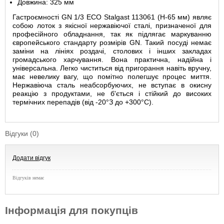
Довжина: 325 мм
Гастроємності GN 1/3 ECO Stalgast 113061 (Н-65 мм) являє
собою лоток з якісної нержавіючої сталі, призначеної для
професійного обладнання, так як підлягає маркуванню
європейського стандарту розмірів GN. Такий посуді немає
заміни на лініях роздачі, столових і інших закладах
громадського харчування. Вона практична, надійна і
універсальна. Легко чиститься від пригорання навіть вручну,
має невелику вагу, що помітно полегшує процес миття.
Нержавіюча сталь неабсорбуючих, не вступає в окисну
реакцію з продуктами, не б'ється і стійкий до високих
термічних перепадів (
від -20
°З до +300°С).
Відгуки (0)
Додати відгук
Відгуків немає
Інформація для покупців