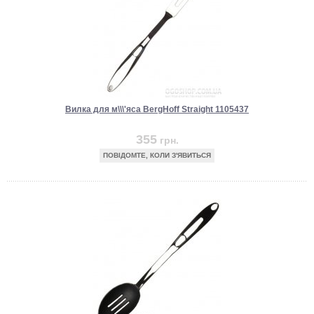
Вилка для м\\\'яса BergHoff Straight 1105437
355
грн.
ПОВІДОМТЕ, КОЛИ З'ЯВИТЬСЯ