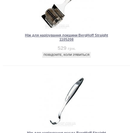
Ніж для нарізування локшини BergHoff Straight
1105208
529
грн.
ПОВІДОМТЕ, КОЛИ З'ЯВИТЬСЯ