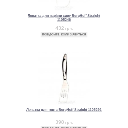
Лопатка для нарізки сиру BergHoff Straight
1105246
432
грн.
ПОВІДОМТЕ, КОЛИ З'ЯВИТЬСЯ
Лопатка для торта BergHoff Straight 1105291
398
грн.