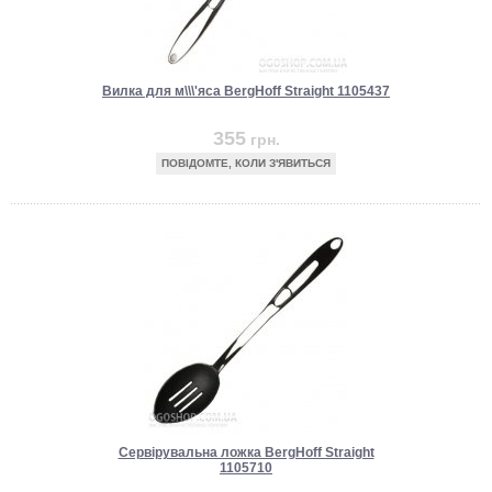
Вилка для м\\\'яса BergHoff Straight 1105437
355
грн.
ПОВІДОМТЕ, КОЛИ З'ЯВИТЬСЯ
Сервірувальна ложка BergHoff Straight
1105710