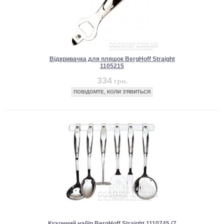
Відкривачка для пляшок BergHoff Straight
1105215
334
грн.
ПОВІДОМТЕ, КОЛИ З'ЯВИТЬСЯ
Кухонний набір BergHoff Straight 1110745 (7