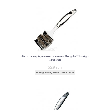
Ніж для нарізування локшини BergHoff Straight
1105208
529
грн.
ПОВІДОМТЕ, КОЛИ З'ЯВИТЬСЯ