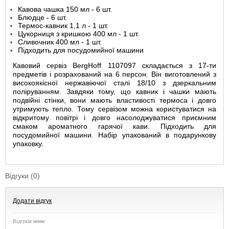
Кавова чашка 150 мл - 6 шт.
Блюдце - 6 шт.
Термос-кавник 1,1 л - 1 шт.
Цукорниця з кришкою 400 мл - 1 шт.
Сливочник 400 мл - 1 шт.
Підходить для посудомийної машини
Кавовий сервіз BergHoff 1107097 складається з 17-ти
предметів і розрахований на 6 персон. Він виготовлений з
високоякісної нержавіючої сталі 18/10 з дзеркальним
поліруванням. Завдяки тому, що кавник і чашки мають
подвійні стінки, вони мають властивості термоса і довго
утримують тепло. Тому сервізом можна користуватися на
відкритому повітрі і довго насолоджуватися приємним
смаком ароматного гарячої кави. Підходить для
посудомийної машини. Набір упакований в подарункову
упаковку.
Відгуки (0)
Додати відгук
Відгуків немає