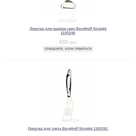
Лопатка для нарізки сиру BergHoff Straight
1105246
432
грн.
ПОВІДОМТЕ, КОЛИ З'ЯВИТЬСЯ
Лопатка для торта BergHoff Straight 1105291