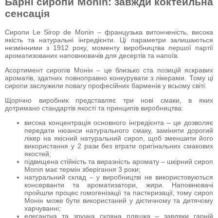
Барні сиропи Monin: завжди коктейльна
сенсація
Сиропи Le Sirop de Monin – французька витонченість, висока
якість та натуральні інгредієнти. Ці параметри залишаються
незмінними з 1912 року, моменту виробництва першої партії
ароматизованих наповнювачів для десертів та напоїв.
Асортимент сиропів Монін – це близько ста позицій яскравих
ароматів, здатних повноправно конкурувати з лікерами. Тому ці
сиропи заслужили повагу професійних барменів у всьому світі.
Щорічно виробник представляє три нові смаки, в яких
дотримано стандартів якості та принципів виробництва:
висока концентрація основного інгредієнта – це дозволяє
передати нюанси натурального смаку, замінити дорогий
лікер на якісний натуральний сироп, щоб зменшити його
використання у 2 рази без втрати оригінальних смакових
якостей;
підвищена стійкість та виразність аромату – шкірний сироп
Monin має термін зберігання 3 роки;
натуральний склад – у виробництві не використовуються
консерванти та ароматизатори, жири. Наповнювачі
пройшли процес гомогенізації та пастеризації, тому сироп
Монін може бути використаний у дієтичному та дитячому
харчуванні;
елегантна та зручна скляна пляшка – завдяки гарній