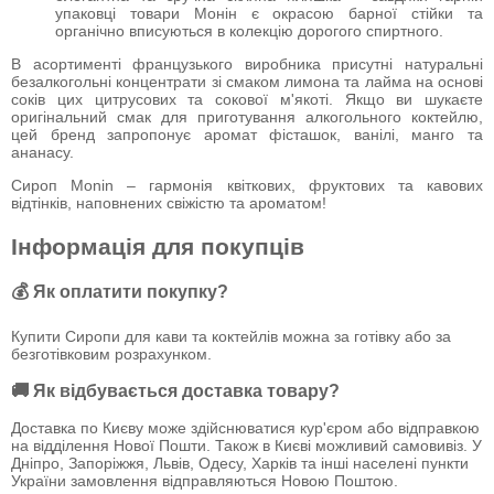
упаковці товари Монін є окрасою барної стійки та
органічно вписуються в колекцію дорогого спиртного.
В асортименті французького виробника присутні натуральні
безалкогольні концентрати зі смаком лимона та лайма на основі
соків цих цитрусових та сокової м'якоті. Якщо ви шукаєте
оригінальний смак для приготування алкогольного коктейлю,
цей бренд запропонує аромат фісташок, ванілі, манго та
ананасу.
Сироп Monin – гармонія квіткових, фруктових та кавових
відтінків, наповнених свіжістю та ароматом!
Інформація для покупців
💰 Як оплатити покупку?
Купити Сиропи для кави та коктейлів можна за готівку або за
безготівковим розрахунком.
🚚 Як відбувається доставка товару?
Доставка по Києву може здійснюватися кур'єром або відправкою
на відділення Нової Пошти. Також в Києві можливий самовивіз. У
Дніпро, Запоріжжя, Львів, Одесу, Харків та інші населені пункти
України замовлення відправляються Новою Поштою.