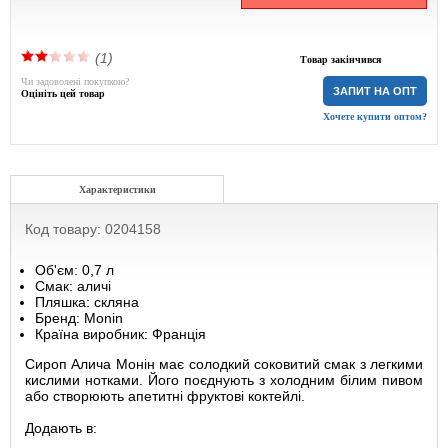
(1)
Товар закінчився
Чи задоволені покупкою?
ЗАПИТ НА ОПТ
Оцініть цей товар
Хочете купити оптом?
Характеристики
Код товару: 0204158
Об'єм: 0,7 л
Смак: аличі
Пляшка: скляна
Бренд: Monin
Країна виробник: Франція
Сироп Алича Монін має солодкий соковитий смак з легкими
кислими нотками. Його поєднують з холодним білим пивом
або створюють апетитні фруктові коктейлі.
Додають в: