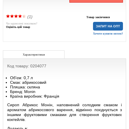
(1)
Товар закінчився
Чи задоволені покупкою?
ЗАПИТ НА ОПТ
Оцініть цей товар
Хочете купити оптом?
Характеристики
Код товару: 0204077
Об'єм: 0,7 л
Смак: абрикосовий
Пляшка: скляна
Бренд: Monin
Країна виробник: Франція
Сироп Абрикос Монін, наповнений солодким смаком і
ароматом абрикосового варення, відмінно поєднується з
іншими фруктовими смаками для створення фруктових
коктейлів.
Додають в: