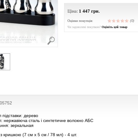
Ціна:
1 447
грн.
Оцінки покупців:
(0)
Чи задоволені покупкою?
Оцініть цей товар
205752
 підставки: дерево
: нержавіюча сталь і синтетичне волокно АБС
ання: зеркальная
з кришкою (7 см х 5 см / 78 мл) - 4 шт.