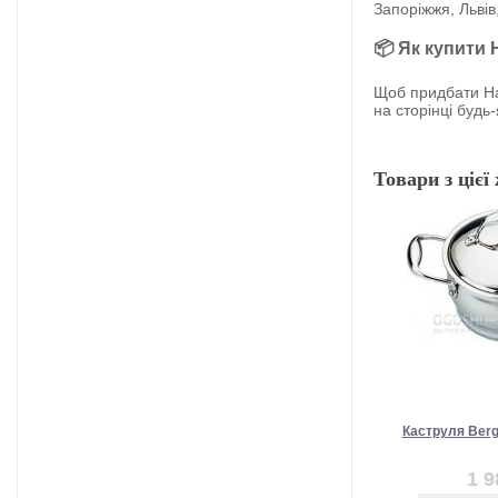
Запоріжжя, Львів
📦 Як купити 
Щоб придбати Наб
на сторінці будь
Товари з цієї 
Каструля Berg
1 9