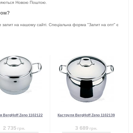
авляються Новою Поштою.
птом?
 запит на нашому сайті. Спеціальна форма "Запит на опт" є
я BergHoff Zeno 1102122
Каструля BergHoff Zeno 1102139
2 735
3 689
грн.
грн.