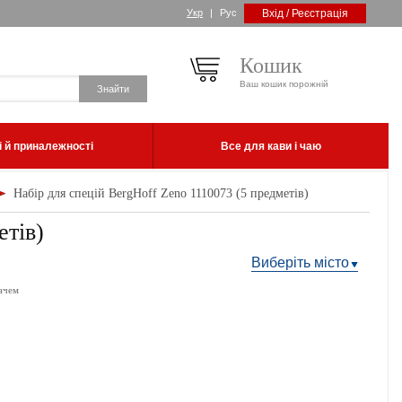
Укр
|
Рус
Вхід / Реєстрація
Кошик
Ваш кошик порожній
 й приналежності
Все для кави і чаю
Набір для спецій BergHoff Zeno 1110073 (5 предметів)
етів)
Виберіть місто
ачем