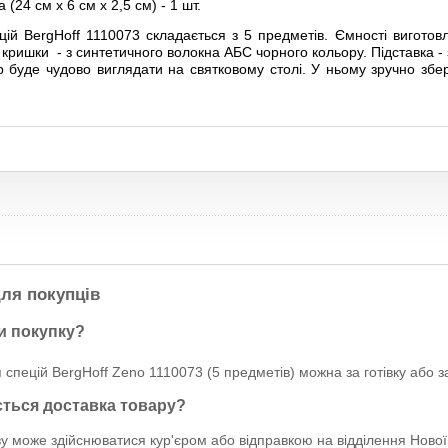
 (24 см х 6 см х 2,5 см) - 1 шт.
цій BergHoff 1110073 складається з 5 предметів. Ємності виготовл
кришки - з синтетичного волокна АБС чорного кольору. Підставка - 
 буде чудово виглядати на святковому столі. У ньому зручно збері
ля покупців
и покупку?
 спецій BergHoff Zeno 1110073 (5 предметів) можна за готівку або з
ється доставка товару?
у може здійснюватися кур'єром або відправкою на відділення Нової