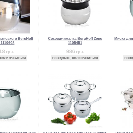
анського BergHoff
Соковижималка BergHoff Zeno
Миска для
 1110608
1105451
18
986
грн.
грн.
 КОЛИ З'ЯВИТЬСЯ
ПОВІДОМТЕ, КОЛИ З'ЯВИТЬСЯ
ПОВІ