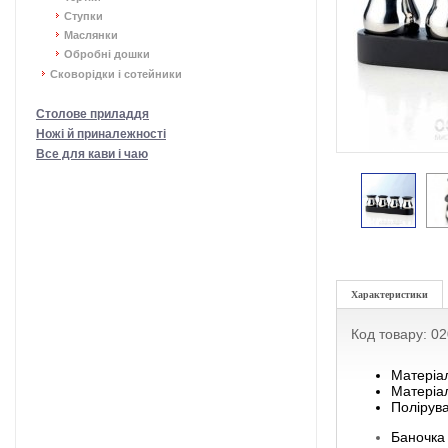
Ступки
Маслянки
Обробні дошки
Сковорідки і сотейники
Столове приладдя
Ножі й приналежності
Все для кави і чаю
Характеристики
Код товару: 0
Матеріал
Матеріал
Полірув
Баночка 