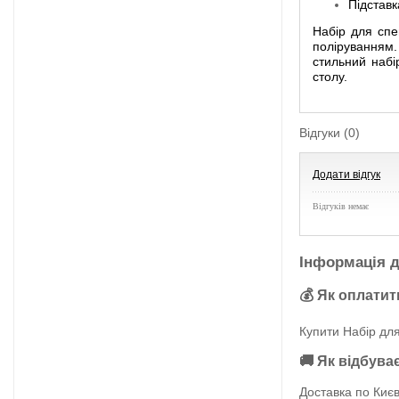
Підставка
Набір для спе
поліруванням. 
стильний набір
столу.
Відгуки (0)
Додати відгук
Відгуків немає
Інформація д
💰 Як оплатит
Купити Набір для
🚚 Як відбува
Доставка по Києв