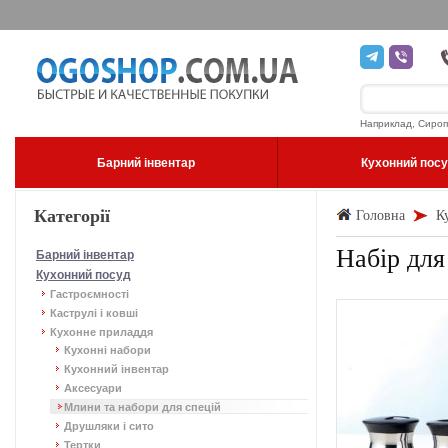
Наприклад, Сироп
Барний інвентар
Кухонний пос
Категорії
Головна
К
Набір для
Барний інвентар
Кухонний посуд
Гастроємності
Каструлі і ковші
Кухонне приладдя
Кухонні набори
Кухонний інвентар
Аксесуари
Млини та набори для спецій
Друшляки і сито
Тертки