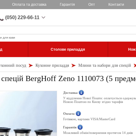
Оплата та доставка
Гарантія
Опт
Контакти
(050) 229-66-11
и для кави
уд
Столове приладдя
Ножі
ухонний посуд
Кухонне приладдя
Млини та набори для спецій
 спецій BergHoff Zeno 1110073 (5 предм
Доставка
У відділення Нової Пошти: оплачується одержув
Новою Поштою по Києву згідно тарифів
Оплата
Готівкою, картами VISA/MasterCard
Гарантія
Можливий обмін/повернення протягом 14 днів