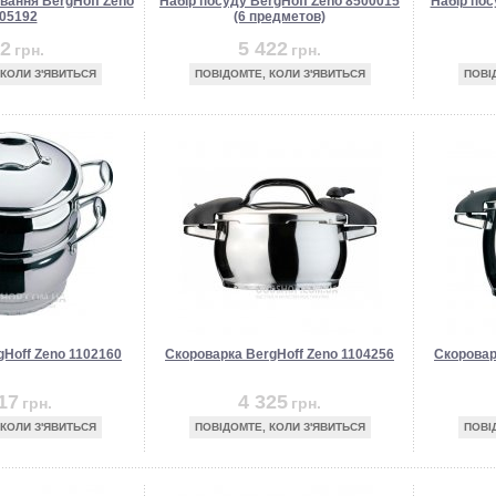
вання BergHoff Zeno
Набір посуду BergHoff Zeno 8500015
Набір пос
05192
(6 предметов)
2
5 422
грн.
грн.
 КОЛИ З'ЯВИТЬСЯ
ПОВІДОМТЕ, КОЛИ З'ЯВИТЬСЯ
ПОВІ
Hoff Zeno 1102160
Скороварка BergHoff Zeno 1104256
Скоровар
17
4 325
грн.
грн.
 КОЛИ З'ЯВИТЬСЯ
ПОВІДОМТЕ, КОЛИ З'ЯВИТЬСЯ
ПОВІ