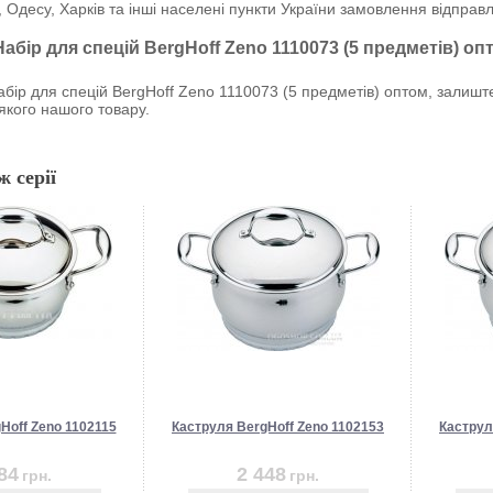
, Одесу, Харків та інші населені пункти України замовлення відпр
Набір для спецій BergHoff Zeno 1110073 (5 предметів) о
ір для спецій BergHoff Zeno 1110073 (5 предметів) оптом, залиште
-якого нашого товару.
ж серії
Hoff Zeno 1102115
Каструля BergHoff Zeno 1102153
Каструл
84
2 448
грн.
грн.