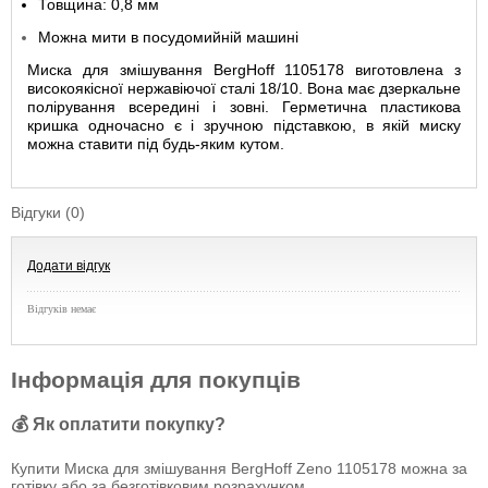
Товщина: 0,8 мм
Можна мити в посудомийній машині
Миска для змішування BergHoff 1105178 виготовлена ​​з
високоякісної нержавіючої сталі 18/10. Вона має дзеркальне
полірування всередині і зовні. Герметична пластикова
кришка одночасно є і зручною підставкою, в якій миску
можна ставити під будь-яким кутом.
Відгуки (0)
Додати відгук
Відгуків немає
Інформація для покупців
💰 Як оплатити покупку?
Купити Миска для змішування BergHoff Zeno 1105178 можна за
готівку або за безготівковим розрахунком.