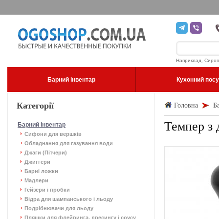
Наприклад, Сироп
Барний інвентар
Кухонний пос
Категорії
Головна
Б
Темпер з 
Барний інвентар
Сифони для вершків
Обладнання для газування води
Джаги (Пітчери)
Джиггери
Барні ложки
Мадлери
Гейзери і пробки
Відра для шампанського і льоду
Подрібнювачи для льоду
Пляшки для флейринга, дресингу і соусу