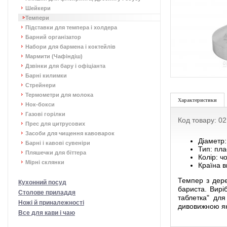
Шейкери
Темпери
Підставки для темпера і холдера
Барний організатор
Набори для бармена і коктейлів
Мармити (Чафіндіш)
Дзвінки для бару і офіціанта
Барні килимки
Стрейнери
Термометри для молока
Характеристики
Нок-бокси
Газові горілки
Код товару: 0
Прес для цитрусових
Засоби для чищення кавоварок
Діаметр
Барні і кавові сувеніри
Тип: пла
Пляшечки для біттера
Колір: ч
Мірні склянки
Країна в
Темпер з дере
Кухонний посуд
бариста. Вирі
Столове приладдя
таблетка" для
Ножі й приналежності
дивовижною як
Все для кави і чаю