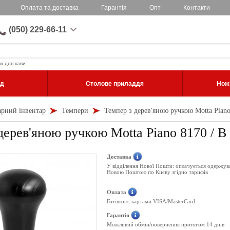
Оплата та доставка
Гарантія
Опт
Контакти
(050) 229-66-11
и для кави
уд
Столове приладдя
Ножі
арний інвентар
Темпери
Темпер з дерев'яною ручкою Motta Piano
дерев'яною ручкою Motta Piano 8170 / B
Доставка
У відділення Нової Пошти: оплачується одержув
Новою Поштою по Києву згідно тарифів
Оплата
Готівкою, картами VISA/MasterCard
Гарантія
Можливий обмін/повернення протягом 14 днів