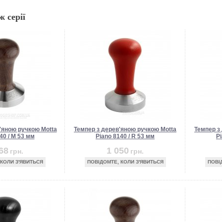
ж серії
'яною ручкою Motta
Темпер з дерев'яною ручкою Motta
Темпер з
40 / M 53 мм
Piano 8140 / R 53 мм
Pi
68
1 050
грн.
грн.
 КОЛИ З'ЯВИТЬСЯ
ПОВІДОМТЕ, КОЛИ З'ЯВИТЬСЯ
ПОВІ