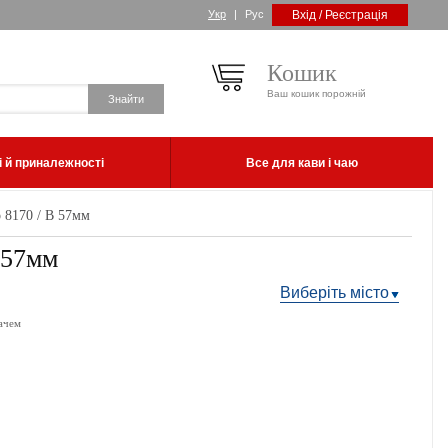
Укр
|
Рус
Вхід / Реєстрація
Кошик
Ваш кошик порожній
 й приналежності
Все для кави і чаю
 8170 / B 57мм
 57мм
Виберіть місто
ачем