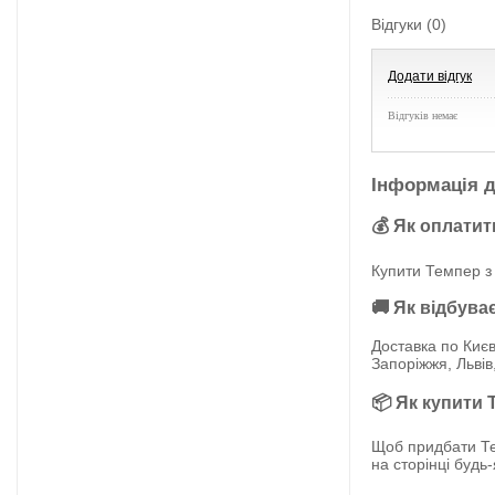
Відгуки (0)
Додати відгук
Відгуків немає
Інформація д
💰 Як оплатит
Купити Темпер з 
🚚 Як відбува
Доставка по Києв
Запоріжжя, Львів
📦 Як купити 
Щоб придбати Те
на сторінці будь