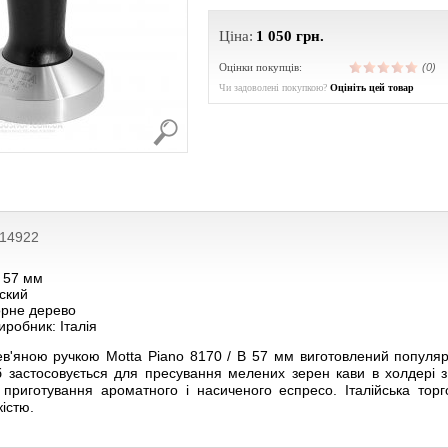
Ціна:
1 050
грн.
Оцінки покупців:
(0)
Чи задоволені покупкою?
Оцініть цей товар
214922
: 57 мм
ский
орне дерево
иробник: Італія
в'яною ручкою Motta Piano 8170 / В 57 мм виготовлений популя
б застосовується для пресування мелених зерен кави в холдері 
 приготування ароматного і насиченого еспресо. Італійська тор
істю.