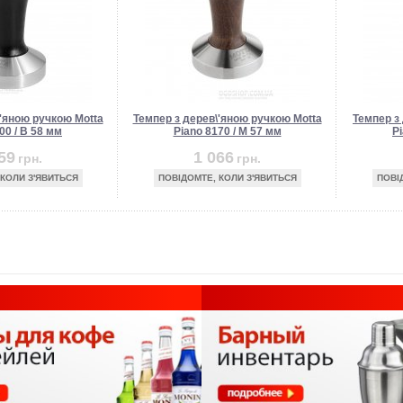
'яною ручкою Motta
Темпер з дерев\'яною ручкою Motta
Темпер з
00 / B 58 мм
Piano 8170 / M 57 мм
Pi
59
1 066
грн.
грн.
 КОЛИ З'ЯВИТЬСЯ
ПОВІДОМТЕ, КОЛИ З'ЯВИТЬСЯ
ПОВІ