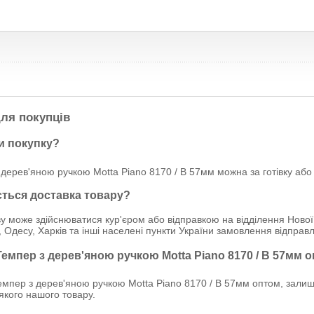
ля покупців
и покупку?
дерев'яною ручкою Motta Piano 8170 / B 57мм можна за готівку або
ється доставка товару?
у може здійснюватися кур'єром або відправкою на відділення Нової
, Одесу, Харків та інші населені пункти України замовлення відпр
Темпер з дерев'яною ручкою Motta Piano 8170 / B 57мм 
мпер з дерев'яною ручкою Motta Piano 8170 / B 57мм оптом, залишт
-якого нашого товару.