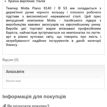
Країна виробник: Італія
Темпер Motta Piano 8140 / В 53 мм складається з
дерев'яної ручки чорного кольору і плоского робочого
підстави з високоякісної нержавіючої сталі. Цей прес
випущений компанією Motta - італійського лідера з
виробництва кавових аксесуарів на європейському ринку.
Вироби цієї торгової марки впізнавані професійними
баріста, найчастіше зустрічаються на чемпіонатах по латте-
арт в різних куточках світу, що говорить про якість і
затребуваності надійних інструментів в даній категорії
бізнесу.
Відгуки (0)
Додати відгук
Відгуків немає
Інформація для покупців
💰 Як оплатити покупку?