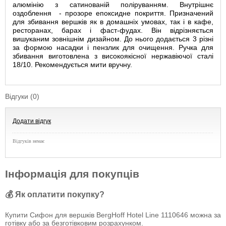
алюмінію з сатинованій поліруванням. Внутрішнє
оздоблення - прозоре епоксидне покриття. Призначений
для збивання вершків як в домашніх умовах, так і в кафе,
ресторанах, барах і фаст-фудах. Він відрізняється
вишуканим зовнішнім дизайном. До нього додається 3 різні
за формою насадки і пензлик для очищення. Ручка для
збивання виготовлена ​​з високоякісної нержавіючої сталі
18/10. Рекомендується мити вручну.
Відгуки (0)
Додати відгук
Відгуків немає
Інформація для покупців
💰 Як оплатити покупку?
Купити Сифон для вершків BergHoff Hotel Line 1110646 можна за
готівку або за безготівковим розрахунком.