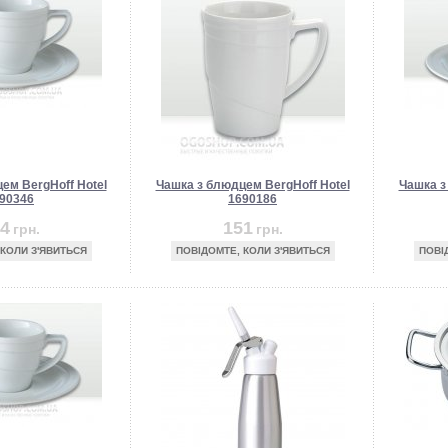
ем BergHoff Hotel
Чашка з блюдцем BergHoff Hotel
Чашка з
90346
1690186
4
151
грн.
грн.
 КОЛИ З'ЯВИТЬСЯ
ПОВІДОМТЕ, КОЛИ З'ЯВИТЬСЯ
ПОВІ