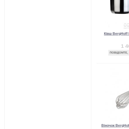
Ківш BergHoff 
1 4
ПОВІДОМТЕ,
Віночок BergHof