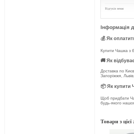
Відгуків немає
Інформація д
💰 Як оплатит
Купити Чашка з б
🚚 Як відбува
Доставка по Києв
Запоріжжя, Львів
📦 Як купити 
Щоб придбати Ча
будь-якого нашог
Товари з цієї 