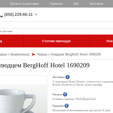
Оплата та доставка
Гарантія
Опт
Контакти
(050) 229-66-11
и для кави
уд
Столове приладдя
Ножі
ашки і бульйонниці
Чашка з блюдцем BergHoff Hotel 1690209
людцем BergHoff Hotel 1690209
Доставка
У відділення Нової Пошти: оплачується одержув
Новою Поштою по Києву згідно тарифів
Оплата
Готівкою, картами VISA/MasterCard
Гарантія
Можливий обмін/повернення протягом 14 днів