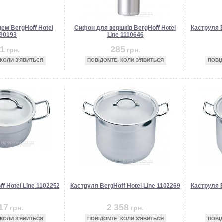
ем BergHoff Hotel
Сифон для вершків BergHoff Hotel
Каструля B
90193
Line 1110646
1
285
грн.
грн.
 КОЛИ З'ЯВИТЬСЯ
ПОВІДОМТЕ, КОЛИ З'ЯВИТЬСЯ
ПОВІ
f Hotel Line 1102252
Каструля BergHoff Hotel Line 1102269
Каструля B
17
2 358
грн.
грн.
 КОЛИ З'ЯВИТЬСЯ
ПОВІДОМТЕ, КОЛИ З'ЯВИТЬСЯ
ПОВІ