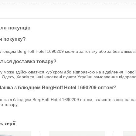
ля покупців
и покупку?
людцем BergHoff Hotel 1690209 можна за готівку або за безготівко
ється доставка товару?
у може здійснюватися кур'єром або відправкою на відділення Нової
, Одесу, Харків та інші населені пункти України замовлення відпр
Чашка з блюдцем BergHoff Hotel 1690209 оптом?
шка з блюдцем BergHoff Hotel 1690209 оптом, залиште запит на наш
о товару.
ж серії