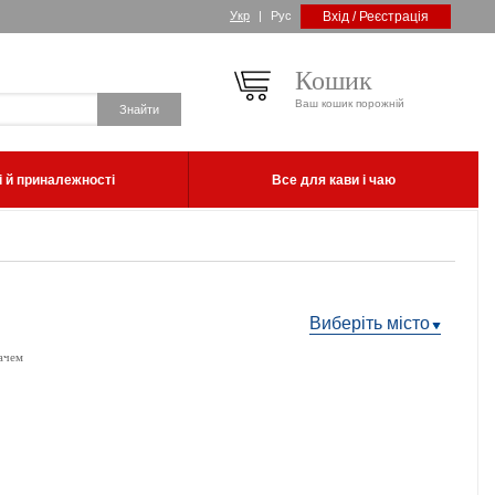
Укр
|
Рус
Вхід / Реєстрація
Кошик
Ваш кошик порожній
 й приналежності
Все для кави і чаю
Виберіть місто
ачем