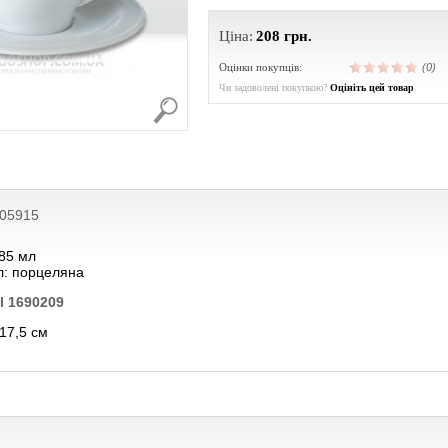
Ціна:
208
грн.
Оцінки покупців:
(0)
Чи задоволені покупкою?
Оцініть цей товар
005915
385 мл
л: порцеляна
l 1690209
17,5 см