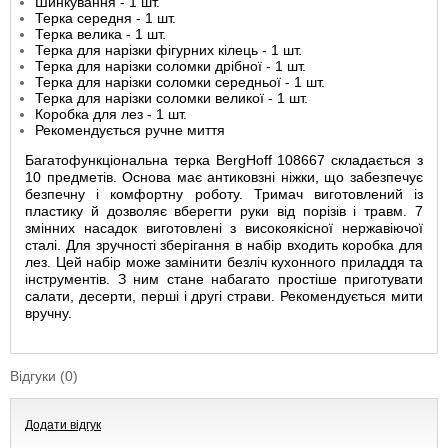
Шинкування - 1 шт.
Терка середня - 1 шт.
Терка велика - 1 шт.
Терка для нарізки фігурних кілець - 1 шт.
Терка для нарізки соломки дрібної - 1 шт.
Терка для нарізки соломки середньої - 1 шт.
Терка для нарізки соломки великої - 1 шт.
Коробка для лез - 1 шт.
Рекомендується ручне миття
Багатофункціональна терка BergHoff 108667 складається з
10 предметів. Основа має антиковзні ніжки, що забезпечує
безпечну і комфортну роботу. Тримач виготовлений із
пластику й дозволяє вберегти руки від порізів і травм. 7
змінних насадок виготовлені з високоякісної нержавіючої
сталі. Для зручності зберігання в набір входить коробка для
лез. Цей набір може замінити безліч кухонного приладдя та
інструментів. З ним стане набагато простіше приготувати
салати, десерти, перші і другі страви. Рекомендується мити
вручну.
Відгуки (0)
Додати відгук