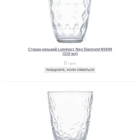
Стакан низький Luminarc Neo Diamond N5699
(310 мл)
0
грн.
ПОВІДОМТЕ, КОЛИ З'ЯВИТЬСЯ