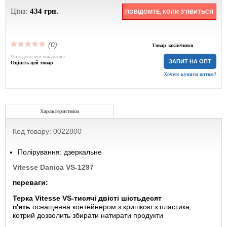
Ціна:
434
грн.
ПОВІДОМТЕ, КОЛИ З'ЯВИТЬСЯ
(0)
Товар закінчився
Чи задоволені покупкою?
ЗАПИТ НА ОПТ
Оцініть цей товар
Хочете купити оптом?
Характеристики
Код товару: 0022800
Полірування: дзеркальне
Vitesse Danica VS-1297
переваги:
Терка Vitesse VS-тисячі двісті шістьдесят
п'ять
оснащенна контейнером з кришкою з пластика,
котрий дозволить збирати натирати продукти