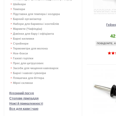
Шейкери
Темпери
Підставки для темпера і холдера
Барний організатор
Набори для бармена і коктейлів
Гейзе
Мармити (Чафіндіш)
Дзвінки для бару і офіціанта
42
Барні килимки
Стрейнери
ПОВІДОМТЕ, К
Термометри для молока
Нок-бокси
Газові горілки
Прес для цитрусових
Засоби для чищення кавоварок
Барні і кавові сувеніри
Пляшечки для біттера
Мірні склянки
Кухонний посуд
Столове приладдя
Ножі й приналежності
Все для кави і чаю