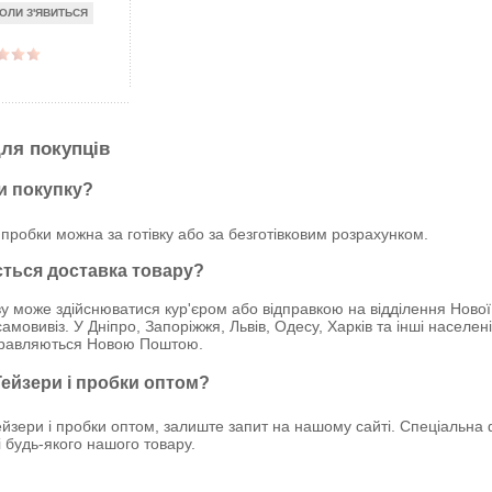
ОЛИ З'ЯВИТЬСЯ
ля покупців
и покупку?
 пробки можна за готівку або за безготівковим розрахунком.
ється доставка товару?
у може здійснюватися кур'єром або відправкою на відділення Нової
амовивіз. У Дніпро, Запоріжжя, Львів, Одесу, Харків та інші населен
правляються Новою Поштою.
Гейзери і пробки оптом?
йзери і пробки оптом, залиште запит на нашому сайті. Спеціальна
ці будь-якого нашого товару.