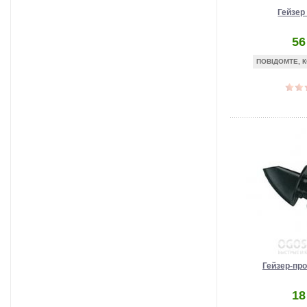
Гейзер
56
ПОВІДОМТЕ, К
Гейзер-пр
18