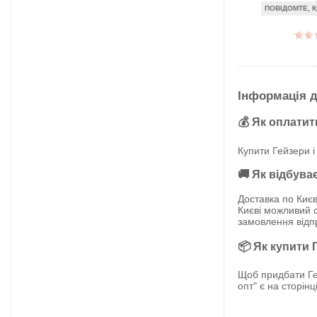
ПОВІДОМТЕ, К
Інформація д
💰 Як оплатит
Купити Гейзери і
🚚 Як відбува
Доставка по Києв
Києві можливий с
замовлення від
📦 Як купити 
Щоб придбати Ге
опт" є на сторін