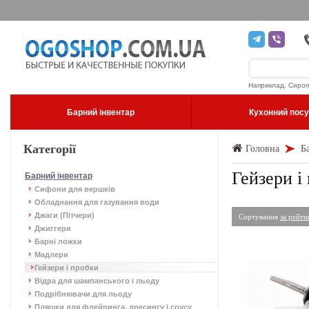
Наприклад, Сироп
Барний інвентар
Кухонний пос
Категорії
Головна
Б
Гейзери і
Барний інвентар
Сифони для вершків
Обладнання для газування води
Джаги (Пітчери)
Сортування
за рейт
Джиггери
Барні ложки
Мадлери
Гейзери і пробки
Відра для шампанського і льоду
Подрібнювачи для льоду
Пляшки для флейринга, дресингу і соусу