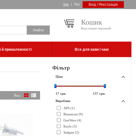
Укр
|
Рус
Вхід / Реєстрація
Кошик
Ваш кошик порожній
 й приналежності
Все для кави і чаю
Фільтр
Ціна
17
грн.
137
грн.
Вид:
Виробник
APS (1)
Beaumont (9)
GenWare (4)
Kayle (3)
Stalgast (2)