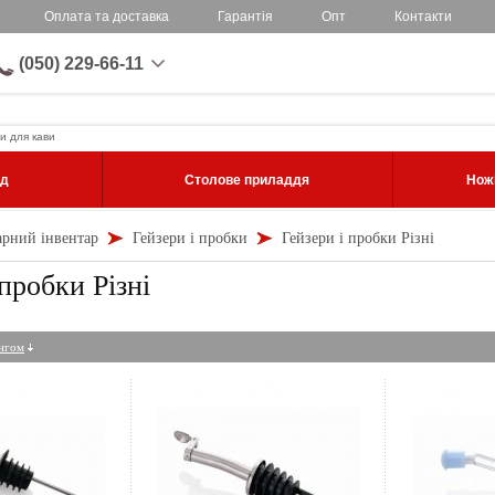
Оплата та доставка
Гарантія
Опт
Контакти
(050) 229-66-11
и для кави
уд
Столове приладдя
Ножі
арний інвентар
Гейзери і пробки
Гейзери і пробки Різні
 пробки Різні
ингом