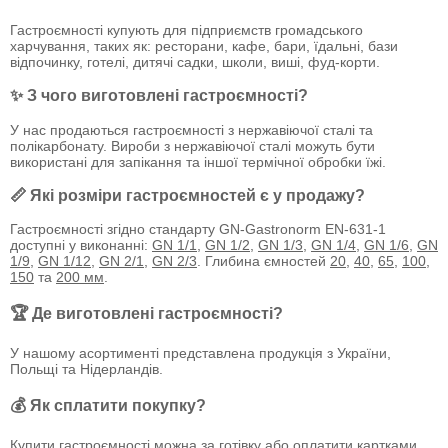
Гастроємності купують для підприємств громадського
харчування, таких як: ресторани, кафе, бари, їдальні, бази
відпочинку, готелі, дитячі садки, школи, виші, фуд-корти.
✨ З чого виготовлені гастроємності?
У нас продаються гастроємності з нержавіючої сталі та
полікарбонату. Вироби з нержавіючої сталі можуть бути
використані для запікання та іншої термічної обробки їжі.
📏 Які розміри гастроємностей є у продажу?
Гастроємності згідно стандарту GN-Gastronorm EN-631-1
доступні у виконанні:
GN 1/1
,
GN 1/2
,
GN 1/3
,
GN 1/4
,
GN 1/6
,
GN
1/9
,
GN 1/12
,
GN 2/1
,
GN 2/3
. Глибина ємностей
20
,
40
,
65
,
100
,
150
та
200 мм
.
🏆 Де виготовлені гастроємності?
У нашому асортименті представлена продукція з України,
Польщі та Нідерландів.
💰 Як сплатити покупку?
Купити гастроємності можна за готівку або оплатити картками