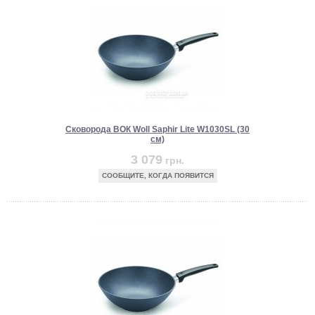
Сковорода ВОК Woll Saphir Lite W1030SL (30
см)
3 079
грн.
СООБЩИТЕ, КОГДА ПОЯВИТСЯ