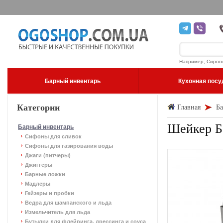
Например, Сироп
Барный инвентарь
Кухонная посу
Категории
Главная
Ба
Шейкер Бо
Барный инвентарь
Сифоны для сливок
Сифоны для газирования воды
Джаги (питчеры)
Джиггеры
Барные ложки
Мадлеры
Гейзеры и пробки
Ведра для шампанского и льда
Измельчитель для льда
Бутылки для флейринга, дрессинга и соуса