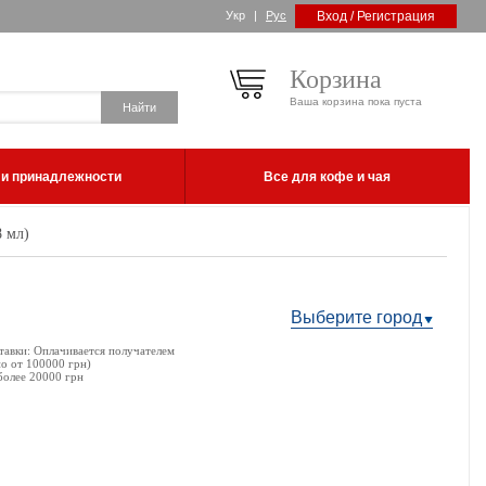
Укр
|
Рус
Вход / Регистрация
Корзина
Ваша корзина пока пуста
 и принадлежности
Все для кофе и чая
8 мл)
Выберите город
тавки: Оплачивается получателем
но от 100000 грн)
более 20000 грн