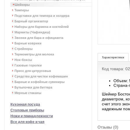
Шейкеры
Темперы
Подставки для темпера и холдера
Барный организатор
Наборы для бармена и коктейлей
Мармиты (Чафиндиш)
Звонки для бара и официанта
Барные коврики
Стрейнеры
Термометры для молока
Характеристики
Нок-боксы
Газовые горелки
Код товара: 0
Пресс для цитрусовых
Средства для чистки кофемашин
Объем: 
Барные и кофейные сувениры
Страна-
Бутылочки для биттера
Мерные стаканы
Шейкер Бостон
диаметром, ко
счет этого эк
Кухонная посуда
надежным пом
Столовые приборы
Ножи и принадлежности
Все для кофе и чая
Отзывы (0)