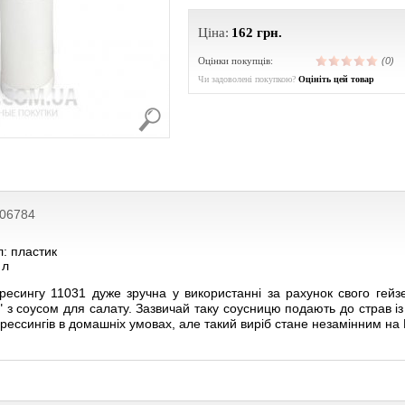
Ціна:
162
грн.
Оцінки покупців:
(0)
Чи задоволені покупкою?
Оцініть цей товар
206784
: пластик
 л
ресингу 11031 дуже зручна у використанні за рахунок свого гей
 з соусом для салату. Зазвичай таку соусницю подають до страв і
ессингів в домашніх умовах, але такий виріб стане незамінним на 