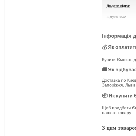
Додати відгук
Відгуків немає
Інформація д
💰 Як оплатит
Купити Ємність д
🚚 Як відбува
Доставка по Києв
Запоріжжя, Львів
📦 Як купити 
Щоб придбати Ємн
нашого товару.
З цим товаро