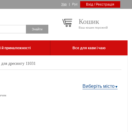
Укр
|
Рус
Вхід / Реєстрація
Кошик
Ваш кошик порожній
 й приналежності
Все для кави і чаю
 для дресингу 11031
Виберіть місто
ачем