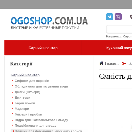
Наприклад, Сироп
Барний інвентар
Кухонний пос
Категорії
Головна
Б
Ємність д
Барний інвентар
Сифони для вершків
Обладнання для газування води
Джаги (Пітчери)
Джиггери
Барні ложки
Мадлери
Гейзери і пробки
Відра для шампанського і льоду
Подрібнювачи для льоду
Пляшки для флейринга, дресингу і соусу