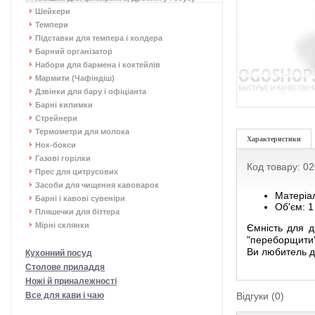
Шейкери
Темпери
Підставки для темпера і холдера
Барний організатор
Набори для бармена і коктейлів
Мармити (Чафіндіш)
Дзвінки для бару і офіціанта
Барні килимки
Стрейнери
Термометри для молока
Характеристики
Нок-бокси
Газові горілки
Код товару: 0
Прес для цитрусових
Засоби для чищення кавоварок
Матеріал
Барні і кавові сувеніри
Об'єм: 1
Пляшечки для біттера
Мірні склянки
Ємність для д
"переборщити"
Ви любитель др
Кухонний посуд
Столове приладдя
Ножі й приналежності
Все для кави і чаю
Відгуки (0)