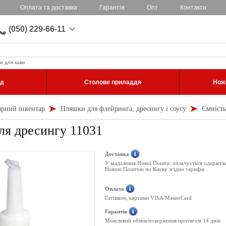
Оплата та доставка
Гарантія
Опт
Контакти
(050) 229-66-11
и для кави
уд
Столове приладдя
Ножі
арний інвентар
Пляшки для флейринга, дресингу і соусу
Ємність
ля дресингу 11031
Доставка
У відділення Нової Пошти: оплачується одержув
Новою Поштою по Києву згідно тарифів
Оплата
Готівкою, картами VISA/MasterCard
Гарантія
Можливий обмін/повернення протягом 14 днів