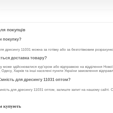
ля покупців
и покупку?
ля дресингу 11031 можна за готівку або за безготівковим розрахунк
ється доставка товару?
у може здійснюватися кур'єром або відправкою на відділення Нової
, Одесу, Харків та інші населені пункти України замовлення відпр
Ємність для дресингу 11031 оптом?
ість для дресингу 11031 оптом, залиште запит на нашому сайті. Сп
м купують