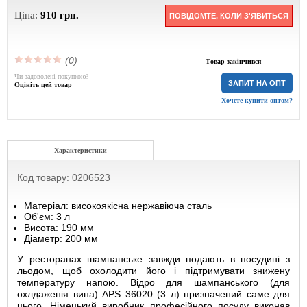
Ціна:
910
грн.
ПОВІДОМТЕ, КОЛИ З'ЯВИТЬСЯ
(0)
Товар закінчився
Чи задоволені покупкою?
ЗАПИТ НА ОПТ
Оцініть цей товар
Хочете купити оптом?
Характеристики
Код товару: 0206523
Матеріал: високоякісна нержавіюча сталь
Об'єм: 3 л
Висота: 190 мм
Діаметр: 200 мм
У ресторанах шампанське завжди подають в посудині з
льодом, щоб охолодити його і підтримувати знижену
температуру напою. Відро для шампанського (для
охлдаженія вина) APS 36020 (3 л) призначений саме для
цього. Німецький виробник професійного посуду виконав