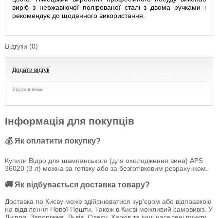
виріб з нержавіючої полірованої сталі з двома ручками і
рекомендує до щоденного використання.
Відгуки (0)
Додати відгук
Відгуків немає
Інформація для покупців
💰 Як оплатити покупку?
Купити Відро для шампанського (для охолодження вина) APS
36020 (3 л) можна за готівку або за безготівковим розрахунком.
🚚 Як відбувається доставка товару?
Доставка по Києву може здійснюватися кур'єром або відправкою
на відділення Нової Пошти. Також в Києві можливий самовивіз. У
Дніпро, Запоріжжя, Львів, Одесу, Харків та інші населені пункти