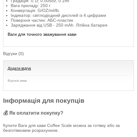
Градація: 0.1г, 0.005oz, 0.1ml
Вага приладу: 250 г
Конвертація: G/OZ/ml/lb:
Індикатор: світлодіодний дисплей із 4 цифрами
Поверхня частин: АБС-пластик
Заряджання від USB - 250 mAh. Літійна батарея.
Ваги для точного зважування кави
Відгуки (0)
Додати відгук
Відгуків немає
Інформація для покупців
💰 Як оплатити покупку?
Купити Ваги для кави Coffee Scale можна за готівку або за
безготівковим розрахунком.