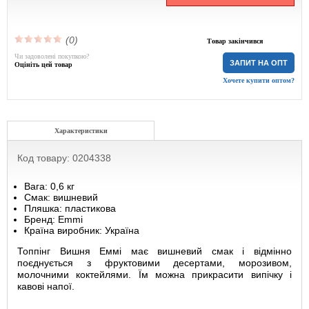
(0)
Товар закінчився
Чи задоволені покупкою?
ЗАПИТ НА ОПТ
Оцініть цей товар
Хочете купити оптом?
Характеристики
Код товару: 0204338
Вага: 0,6 кг
Смак: вишневий
Пляшка: пластикова
Бренд: Emmi
Країна виробник: Україна
Топпінг Вишня Еммі має вишневий смак і відмінно
поєднується з фруктовими десертами, морозивом,
молочними коктейлями. Їм можна прикрасити випічку і
кавові напої.