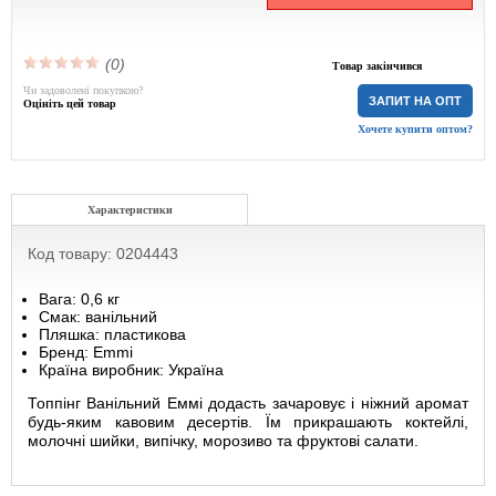
(0)
Товар закінчився
Чи задоволені покупкою?
ЗАПИТ НА ОПТ
Оцініть цей товар
Хочете купити оптом?
Характеристики
Код товару: 0204443
Вага: 0,6 кг
Смак: ванільний
Пляшка: пластикова
Бренд: Emmi
Країна виробник: Україна
Топпінг Ванільний Еммі додасть зачаровує і ніжний аромат
будь-яким кавовим десертів. Їм прикрашають коктейлі,
молочні шийки, випічку, морозиво та фруктові салати.