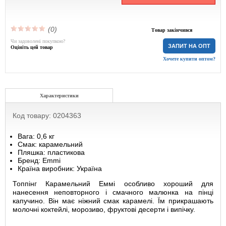
(0)
Товар закінчився
Чи задоволені покупкою?
ЗАПИТ НА ОПТ
Оцініть цей товар
Хочете купити оптом?
Характеристики
Код товару: 0204363
Вага: 0,6 кг
Смак: карамельний
Пляшка: пластикова
Бренд: Emmi
Країна виробник: Україна
Топпінг Карамельний Еммі особливо хороший для
нанесення неповторного і смачного малюнка на пінці
капучино. Він має ніжний смак карамелі. Їм прикрашають
молочні коктейлі, морозиво, фруктові десерти і випічку.