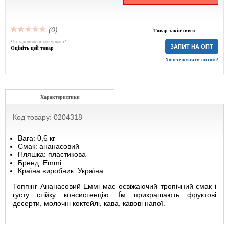
(0)
Товар закінчився
Чи задоволені покупкою?
ЗАПИТ НА ОПТ
Оцініть цей товар
Хочете купити оптом?
Характеристики
Код товару: 0204318
Вага: 0,6 кг
Смак: ананасовий
Пляшка: пластикова
Бренд: Emmi
Країна виробник: Україна
Топпінг Ананасовий Еммі має освіжаючий тропічний смак і
густу стійку консистенцію. Їм прикрашають фруктові
десерти, молочні коктейлі, кава, кавові напої.