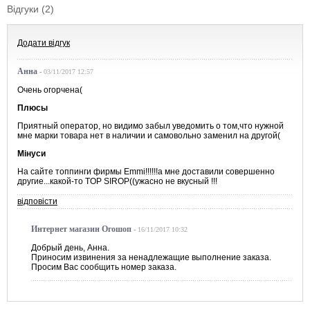
Відгуки (2)
Додати відгук
Анна
-
03/11/2017 12:57
Очень огорчена(
Плюсы
Приятный оператор, но видимо забыл уведомить о том,что нужной
мне марки товара нет в наличии и самовольно заменил на другой(
Мінуси
На сайте топпинги фирмы Emmi!!!!!!а мне доставили совершенно
другие...какой-то TOP SIROP((ужасно не вкусный !!!
відповісти
Интернет магазин Огошоп
-
16/11/2017 10:32
Добрый день, Анна.
Приносим извинения за ненадлежащие выполнение заказа.
Просим Вас сообщить номер заказа.