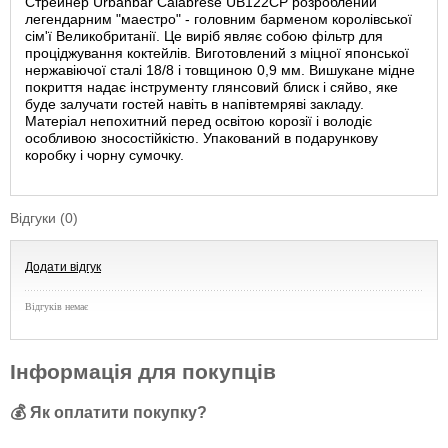
Стрейнер Urbanbar Calabrese UB122CP розроблений
легендарним "маестро" - головним барменом королівської
сім'ї Великобританії. Це виріб являє собою фільтр для
проціджування коктейлів. Виготовлений з міцної японської
нержавіючої сталі 18/8 і товщиною 0,9 мм. Вишукане мідне
покриття надає інструменту глянсовий блиск і сяйво, яке
буде залучати гостей навіть в напівтемряві закладу.
Матеріал непохитний перед освітою корозії і володіє
особливою зносостійкістю. Упакований в подарункову
коробку і чорну сумочку.
Відгуки (0)
Додати відгук
Відгуків немає
Інформація для покупців
💰 Як оплатити покупку?