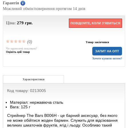
Гарантія
Можливий обмін/повернення протягом 14 днів
Ціна:
279
грн.
ПОВІДОМТЕ, КОЛИ З'ЯВИТЬСЯ
(0)
Товар закінчився
Чи задоволені покупкою?
ЗАПИТ НА ОПТ
Оцініть цей товар
Хочете купити оптом?
Характеристики
Код товару: 0213005
Матеріал: нержавіюча сталь
Вага: 125 г
Стрейнер The Bars B006H - це барний аксесуар, без якого
не може обійтися жоден бармен. Служить для відсіювання
великих шматочків фруктів, ягід і льоду. Особливо такий