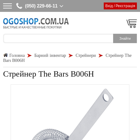
(050) 229-66-11
Вхід / Реєстрація
Головна
Барний інвентар
Стрейнери
Стрейнер The
Bars B006H
Стрейнер The Bars B006H