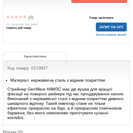
(0)
Товар закінчився
Чи задоволені покупкою?
ЗАПИТ НА ОПТ
Оцініть цей товар
Хочете купити оптом?
Характеристики
Код товару: 0219837
Матеріал: нержавіюча сталь з мідним покриттям
Стрейнер GenWare HAW3C має дві вушка для кращої
фіксації на поверхні шейкера під час проціджування напою.
Виконаний з нержавіючої сталі з мідним покриттям дивного
шикарного відтінку. Такий інвентар стане не тільки
ефектною прикрасою на барі, а й прекрасним помічником
бармена, без якого неможливо приготувати сучасні
коктейлі.
Відгуки (0)