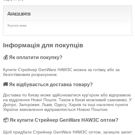
Додати відгук
Відгуків немає
Інформація для покупців
💰 Як оплатити покупку?
Купити Стрейнер GenWare HAW3C можна за готівку або за
безготівковим розрахунком.
🚚 Як відбувається доставка товару?
Доставка по Києву може здійснюватися кур'єром або відправкою
на відділення Нової Пошти. Також в Києві можливий самовивіз. У
Дніпро, Запоріжжя, Львів, Одесу, Харків та інші населені пункти
України замовлення відправляються Новою Поштою.
📦 Як купити Стрейнер GenWare HAW3C оптом?
Щоб придбати Стрейнер GenWare HAW3C оптом, залиште запит