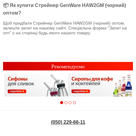
📦 Як купити Стрейнер GenWare HAW2GM (чорний)
оптом?
Щоб придбати Стрейнер GenWare HAW2GM (чорний) оптом,
залиште запит на нашому сайті. Спеціальна форма "Запит на
опт" є на сторінці будь-якого нашого товару.
Рекомендуємо
(050) 229-66-11