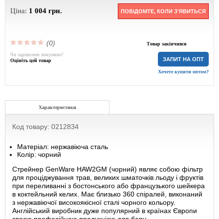
Ціна:
1 004
грн.
ПОВІДОМТЕ, КОЛИ З'ЯВИТЬСЯ
(0)
Товар закінчився
Чи задоволені покупкою?
ЗАПИТ НА ОПТ
Оцініть цей товар
Хочете купити оптом?
Характеристики
Код товару: 0212834
Матеріал: нержавіюча сталь
Колір: чорний
Стрейнер GenWare HAW2GM (чорний) являє собою фільтр
для проціджування трав, великих шматочків льоду і фруктів
при переливанні з бостонського або французького шейкера
в коктейльний келих. Має близько 360 спіралей, виконаний
з нержавіючої високоякісної сталі чорного кольору.
Англійський виробник дуже популярний в країнах Європи