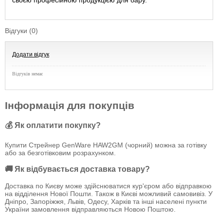
своєю професійною продукцією для бару.
Відгуки (0)
Додати відгук
Відгуків немає
Інформація для покупців
💰 Як оплатити покупку?
Купити Стрейнер GenWare HAW2GM (чорний) можна за готівку
або за безготівковим розрахунком.
🚚 Як відбувається доставка товару?
Доставка по Києву може здійснюватися кур'єром або відправкою
на відділення Нової Пошти. Також в Києві можливий самовивіз. У
Дніпро, Запоріжжя, Львів, Одесу, Харків та інші населені пункти
України замовлення відправляються Новою Поштою.