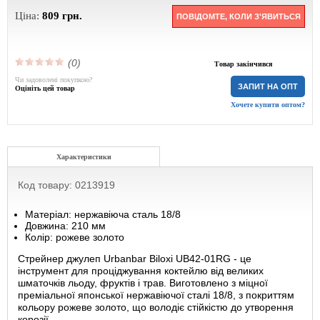
Ціна:
809
грн.
ПОВІДОМТЕ, КОЛИ З'ЯВИТЬСЯ
(0)
Товар закінчився
Чи задоволені покупкою?
ЗАПИТ НА ОПТ
Оцініть цей товар
Хочете купити оптом?
Характеристики
Код товару: 0213919
Матеріал: нержавіюча сталь 18/8
Довжина: 210 мм
Колір: рожеве золото
Стрейнер джулеп Urbanbar Biloxi UB42-01RG - це
інструмент для проціджування коктейлю від великих
шматочків льоду, фруктів і трав. Виготовлено з міцної
преміальної японської нержавіючої сталі 18/8, з покриттям
кольору рожеве золото, що володіє стійкістю до утворення
корозії.