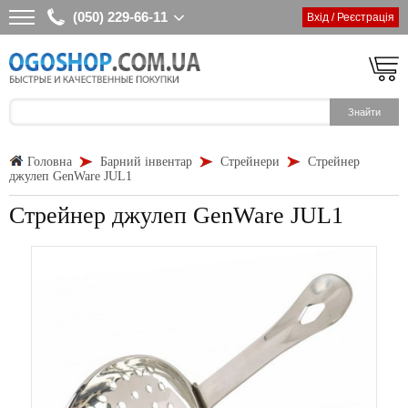
(050) 229-66-11
Вхід / Реєстрація
Головна
Барний інвентар
Стрейнери
Стрейнер
джулеп GenWare JUL1
Стрейнер джулеп GenWare JUL1