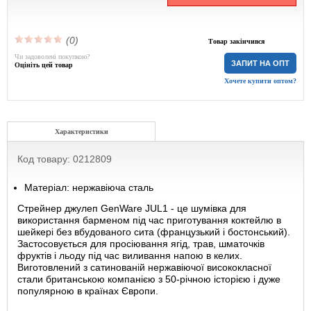
(0)
Товар закінчився
Чи задоволені покупкою?
ЗАПИТ НА ОПТ
Оцініть цей товар
Хочете купити оптом?
Характеристики
Код товару: 0212809
Матеріал: нержавіюча сталь
Стрейнер джулеп GenWare JUL1 - це шумівка для
використання барменом під час приготування коктейлю в
шейкері без вбудованого сита (французький і бостонський).
Застосовується для просіювання ягід, трав, шматочків
фруктів і льоду під час виливання напою в келих.
Виготовлений з сатинованій нержавіючої висококласної
стали британською компанією з 50-річною історією і дуже
популярною в країнах Європи.