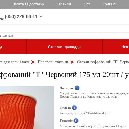
Оплата та доставка
Гарантія
Опт
Контакти
(050) 229-66-11
и для кави
уд
Столове приладдя
Ножі
се для кави і чаю
Паперові стакани
Стакан гофрований "Т" Черво
фрований "Т" Червоний 175 мл 20шт / у
Доставка
У відділення Нової Пошти: оплачується одержув
Новою Поштою по Києву згідно тарифів
Оплата
Готівкою, картами VISA/MasterCard
Гарантія
Можливий обмін/повернення протягом 14 днів