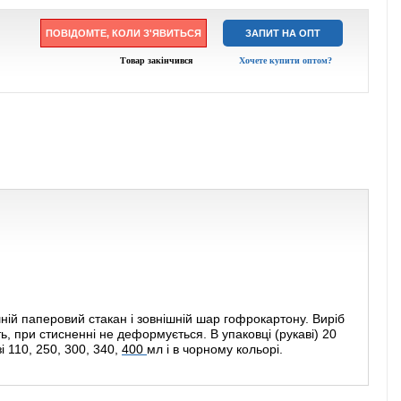
ПОВІДОМТЕ, КОЛИ З'ЯВИТЬСЯ
ЗАПИТ НА ОПТ
Товар закінчився
Хочете купити оптом?
ній паперовий стакан і зовнішній шар гофрокартону. Виріб
ь, при стисненні не деформується. В упаковці (рукаві) 20
зі
110
,
250
,
300
,
340
,
400
мл і в
чорному
кольорі.