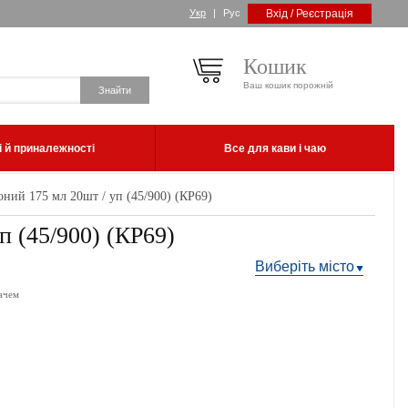
Укр
|
Рус
Вхід / Реєстрація
Кошик
Ваш кошик порожній
 й приналежності
Все для кави і чаю
ний 175 мл 20шт / уп (45/900) (КР69)
п (45/900) (КР69)
Виберіть місто
ачем