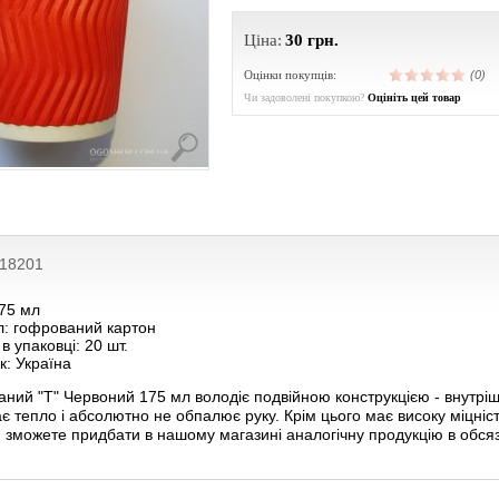
Ціна:
30
грн.
Оцінки покупців:
(0)
Чи задоволені покупкою?
Оцініть цей товар
218201
175 мл
л: гофрований картон
 в упаковці: 20 шт.
: Україна
аний "Т" Червоний 175 мл володіє подвійною конструкцією - внутріш
є тепло і абсолютно не обпалює руку. Крім цього має високу міцніст
и зможете придбати в нашому магазині аналогічну продукцію в обся