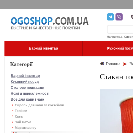
Наприклад, Сироп
Барний інвентар
Кухонний пос
Категорії
Головна
В
Стакан го
Барний інвентар
Кухонний посуд
Столове приладдя
Ножі й приналежності
Все для кави і чаю
Сиропи для кави та коктейлів
Топінги
Кава
Чай матча
Маршмеллоу