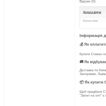
Відгуки (0)
Додати відгук
Відгуків немає
Інформація д
💰 Як оплатит
Купити Стакан го
🚚 Як відбува
Доставка по Києв
Запоріжжя, Львів
📦 Як купити 
Щоб придбати Ст
"Запит на опт" є