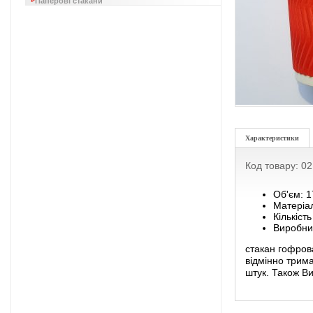
Паперові стакани
Характеристики
Код товару: 0
Об'єм: 
Матеріа
Кількість
Виробник
стакан гофров
відмінно трима
штук. Також В