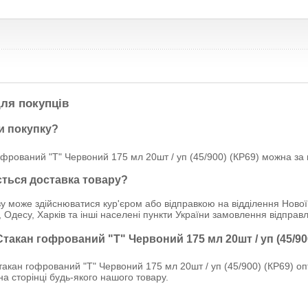
ля покупців
и покупку?
фрований "Т" Червоний 175 мл 20шт / уп (45/900) (КР69) можна за г
ється доставка товару?
у може здійснюватися кур'єром або відправкою на відділення Нової
, Одесу, Харків та інші населені пункти України замовлення відпр
Стакан гофрований "Т" Червоний 175 мл 20шт / уп (45/90
акан гофрований "Т" Червоний 175 мл 20шт / уп (45/900) (КР69) о
 на сторінці будь-якого нашого товару.