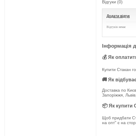
Відгуки (0)
Додати відгук
Відгуків немає
Інформація д
💰 Як оплатит
Купити Стакан го
🚚 Як відбува
Доставка по Києв
Запоріжжя, Львів
📦 Як купити 
Щоб придбати Ст
на опт" є на сто