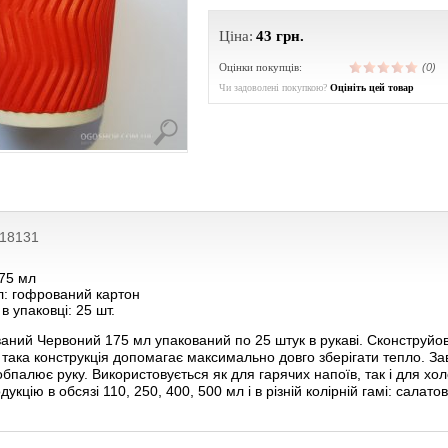
Ціна:
43
грн.
Оцінки покупців:
(0)
Чи задоволені покупкою?
Оцініть цей товар
218131
175 мл
л: гофрований картон
 в упаковці: 25 шт.
аний Червоний 175 мл упакований по 25 штук в рукаві. Сконструйов
така конструкція допомагає максимально довго зберігати тепло. За
 обпалює руку. Використовується як для гарячих напоїв, так і для 
дукцію в обсязі
110
,
250
,
400
,
500
мл і в різній колірній гамі:
салато