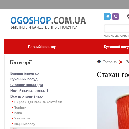
Наприклад, Сироп
Барний інвентар
Кухонний пос
Категорії
Головна
В
Стакан го
Барний інвентар
Кухонний посуд
Столове приладдя
Ножі й приналежності
Все для кави і чаю
Сиропи для кави та коктейлів
Топінги
Кава
Чай матча
Маршмеллоу