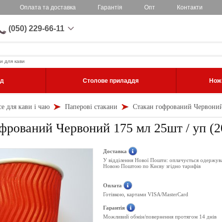
Оплата та доставка
Гарантія
Опт
Контакти
(050) 229-66-11
и для кави
уд
Столове приладдя
Ножі
се для кави і чаю
Паперові стакани
Стакан гофрований Червоний 
фрований Червоний 175 мл 25шт / уп (2
Доставка
У відділення Нової Пошти: оплачується одержув
Новою Поштою по Києву згідно тарифів
Оплата
Готівкою, картами VISA/MasterCard
Гарантія
Можливий обмін/повернення протягом 14 днів