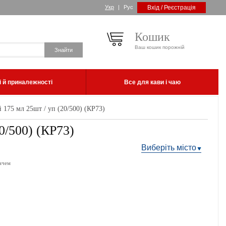
Укр
|
Рус
Вхід / Реєстрація
Кошик
Ваш кошик порожній
 й приналежності
Все для кави і чаю
175 мл 25шт / уп (20/500) (КР73)
0/500) (КР73)
Виберіть місто
ачем