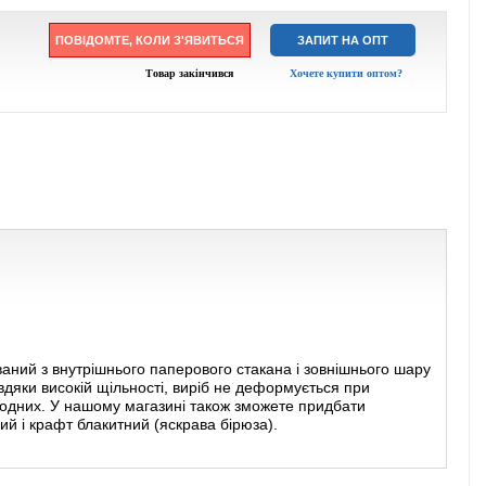
ПОВІДОМТЕ, КОЛИ З'ЯВИТЬСЯ
ЗАПИТ НА ОПТ
Товар закінчився
Хочете купити оптом?
аний з внутрішнього паперового стакана і зовнішнього шару
вдяки високій щільності, виріб не деформується при
холодних. У нашому магазині також зможете придбати
вий
і
крафт блакитний (яскрава бірюза).