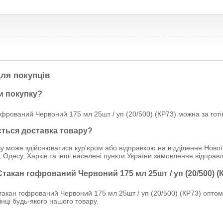
ля покупців
и покупку?
фрований Червоний 175 мл 25шт / уп (20/500) (КР73) можна за готі
ється доставка товару?
у може здійснюватися кур'єром або відправкою на відділення Нової
, Одесу, Харків та інші населені пункти України замовлення відпр
Стакан гофрований Червоний 175 мл 25шт / уп (20/500) (
акан гофрований Червоний 175 мл 25шт / уп (20/500) (КР73) оптом
рінці будь-якого нашого товару.