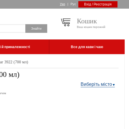
Укр
|
Рус
Вхід / Реєстрація
Кошик
Ваш кошик порожній
 й приналежності
Все для кави і чаю
ar 3922 (700 мл)
00 мл)
Виберіть місто
ачем