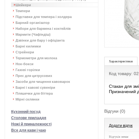
Шейкери
Темпери
Підставки для темпера і холдера
Барний організатор
Набори для бармена і коктейлів
Мармити (Чафіндіш)
Дзвінки для бару і офіціанта
Барні килимки
Стрейнери
Термометри для молока
Характеристики
Нок-бокси
Газові горілки
Код товару: 0
Прес для цитрусових
Засоби для чищення кавоварок
Стакан для зм
Барні і кавові сувеніри
Призначений д
Пляшечки для біттера
Мірні склянки
Відгуки (0)
Кухонний посуд
Столове приладдя
Ножі й приналежності
Додати відгук
Все для кави і чаю
Відгуків немає