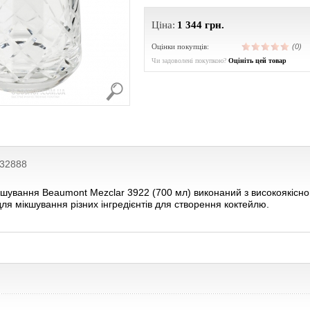
Ціна:
1 344
грн.
Оцінки покупців:
(0)
Чи задоволені покупкою?
Оцініть цей товар
232888
ішування Beaumont Mezclar 3922 (700 мл) виконаний з високоякісног
ля мікшування різних інгредієнтів для створення коктейлю.