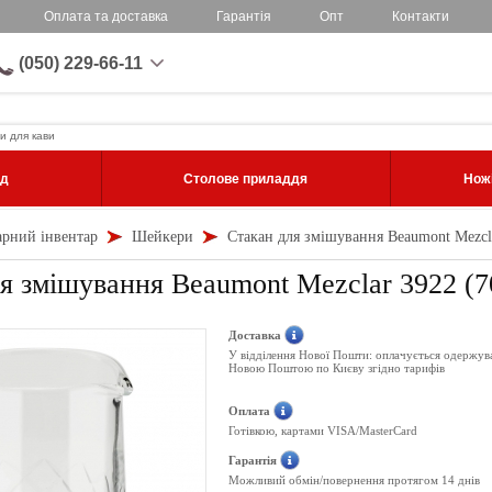
Оплата та доставка
Гарантія
Опт
Контакти
(050) 229-66-11
и для кави
уд
Столове приладдя
Ножі
арний інвентар
Шейкери
Стакан для змішування Beaumont Mezcl
я змішування Beaumont Mezclar 3922 (7
Доставка
У відділення Нової Пошти: оплачується одержув
Новою Поштою по Києву згідно тарифів
Оплата
Готівкою, картами VISA/MasterCard
Гарантія
Можливий обмін/повернення протягом 14 днів