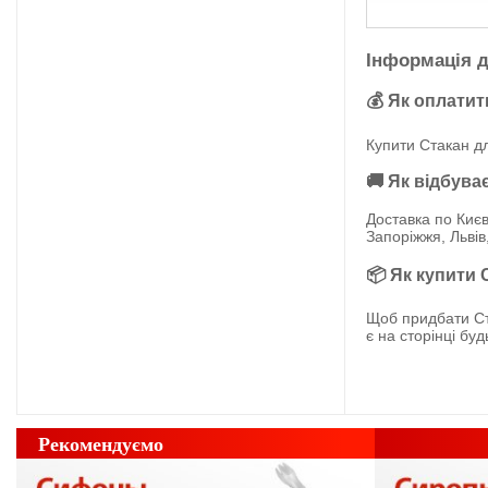
Інформація д
💰 Як оплатит
Купити Стакан дл
🚚 Як відбува
Доставка по Києв
Запоріжжя, Львів
📦 Як купити 
Щоб придбати Ст
є на сторінці бу
Рекомендуємо