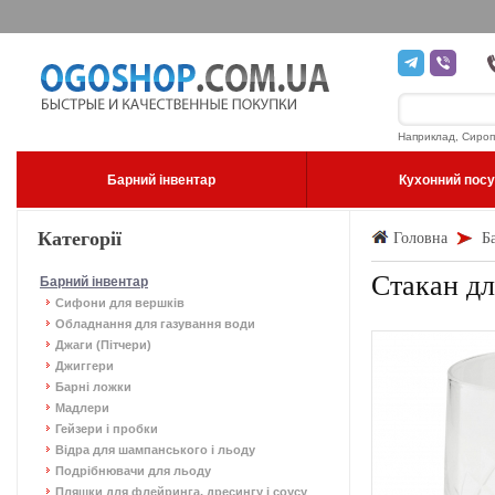
Наприклад, Сироп
Барний інвентар
Кухонний пос
Категорії
Головна
Б
Стакан дл
Барний інвентар
Сифони для вершків
Обладнання для газування води
Джаги (Пітчери)
Джиггери
Барні ложки
Мадлери
Гейзери і пробки
Відра для шампанського і льоду
Подрібнювачи для льоду
Пляшки для флейринга, дресингу і соусу