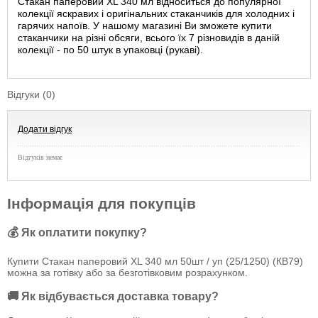
Стакан паперовий XL 340 мл відноситься до популярної
колекції яскравих і оригінальних стаканчиків для холодних і
гарячих напоїв. У нашому магазині Ви зможете купити
стаканчики на різні обсяги, всього їх 7 різновидів в даній
колекції - по 50 штук в упаковці (рукаві).
Відгуки (0)
Додати відгук
Відгуків немає
Інформація для покупців
💰 Як оплатити покупку?
Купити Стакан паперовий XL 340 мл 50шт / уп (25/1250) (КВ79)
можна за готівку або за безготівковим розрахунком.
🚚 Як відбувається доставка товару?