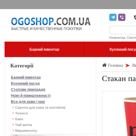
Наприклад, Сироп
Барний інвентар
Кухонний пос
Категорії
Головна
В
Стакан па
Барний інвентар
Кухонний посуд
Столове приладдя
Ножі й приналежності
Все для кави і чаю
Сиропи для кави та коктейлів
Топінги
Кава
Чай матча
Маршмеллоу