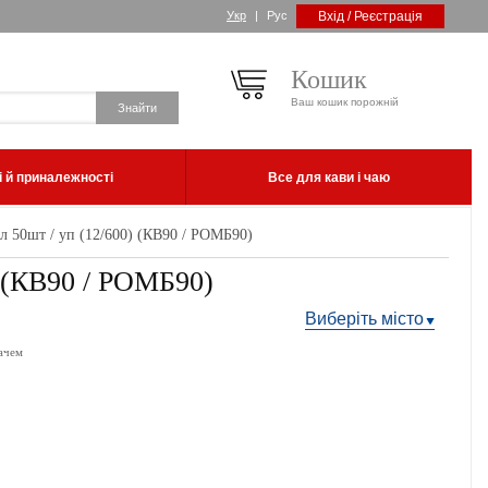
Укр
|
Рус
Вхід / Реєстрація
Кошик
Ваш кошик порожній
 й приналежності
Все для кави і чаю
 50шт / уп (12/600) (КВ90 / РОМБ90)
) (КВ90 / РОМБ90)
Виберіть місто
ачем