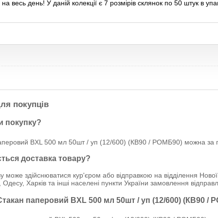
на весь день! У даній колекції є 7 розмірів склянок по 50 штук в упак
ля покупців
и покупку?
перовий BXL 500 мл 50шт / уп (12/600) (КВ90 / РОМБ90) можна за г
ється доставка товару?
у може здійснюватися кур'єром або відправкою на відділення Нової
, Одесу, Харків та інші населені пункти України замовлення відпр
Стакан паперовий BXL 500 мл 50шт / уп (12/600) (КВ90 /