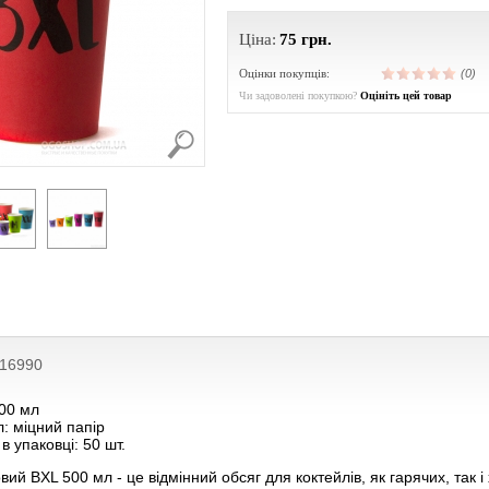
Ціна:
75
грн.
Оцінки покупців:
(0)
Чи задоволені покупкою?
Оцініть цей товар
216990
500 мл
: міцний папір
 в упаковці: 50 шт.
ий BXL 500 мл - це відмінний обсяг для коктейлів, як гарячих, так