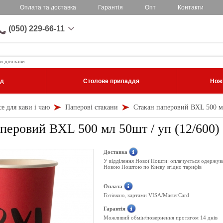
Оплата та доставка
Гарантія
Опт
Контакти
(050) 229-66-11
и для кави
уд
Столове приладдя
Ножі
се для кави і чаю
Паперові стакани
Стакан паперовий BXL 500 мл
перовий BXL 500 мл 50шт / уп (12/600
Доставка
У відділення Нової Пошти: оплачується одержув
Новою Поштою по Києву згідно тарифів
Оплата
Готівкою, картами VISA/MasterCard
Гарантія
Можливий обмін/повернення протягом 14 днів