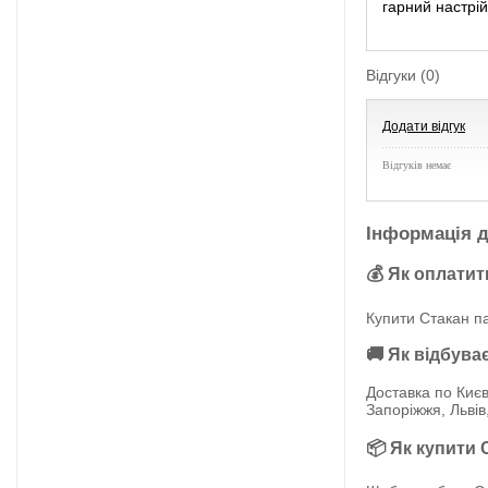
гарний настрій 
Відгуки (0)
Додати відгук
Відгуків немає
Інформація д
💰 Як оплатит
Купити Стакан па
🚚 Як відбува
Доставка по Києв
Запоріжжя, Львів
📦 Як купити 