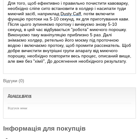
Для того, щоб ефективно і правильно почистити кавоварку,
необхідно сліпе сито встановити в холдер і насипати туди
миючий засіб, наприклад
Dusty Caff
, потім включити
функцію протоки на 5-10 секунд, як для приготування кави.
Після цього зупиняємо протоку і вичікуємо знову 5-10
секунд, в цей час відбувається "робота" миючого порошку.
Виконуємо таку маніпуляцію приблизно 5 раз. Далі
знімаємо холдер, ретельно його моєму під проточною
водою і включаємо протоку, щоб промити рассекатель. Щоб
добре вичистити внутрішні групи апарату від миючого
порошку, необхідно повторити весь процес, описаний вище,
але вже без "хімії", До досягнення необхідного результату.
Відгуки (0)
Додати відгук
Відгуків немає
Інформація для покупців