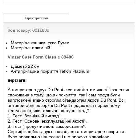
Характеристики
Код товару: 0011889
Матеріал кришки: скло Pyrex
Матеріал: алюміній
Vinzer Cast Form Classic 89406
Діаметр 22 см
Антипригарне покриття Teflon Platinum
переваги:
Антипригарна друк Du Pont є сертифікатом якості і запевняє
споживача в тому, що як покриття, так і сам посуд були
виготовлені згідно строгим стандартам якості Du Pont. Всі
антипригарні поверхні Du Pont піддаються первинному
тестуванню, яке включає наступні стадії:
1. Тест “Зовнішній вигляд“.
2. Тест “Основні експлуатаційні якості“.
3. Тест “продуктивність використання“.
Сертифікаційна друк означає, що антипригарне покриття
було правильно нанесено і що продукт відповідає