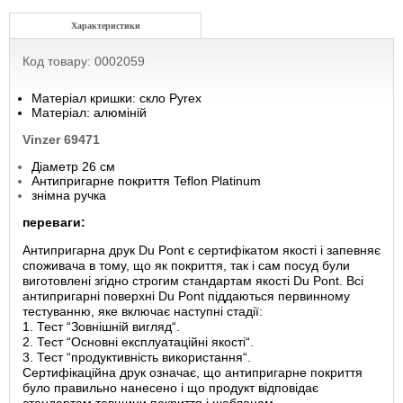
Характеристики
Код товару: 0002059
Матеріал кришки: скло Pyrex
Матеріал: алюміній
Vinzer 69471
Діаметр 26 см
Антипригарне покриття Teflon Platinum
знімна ручка
переваги:
Антипригарна друк Du Pont є сертифікатом якості і запевняє
споживача в тому, що як покриття, так і сам посуд були
виготовлені згідно строгим стандартам якості Du Pont. Всі
антипригарні поверхні Du Pont піддаються первинному
тестуванню, яке включає наступні стадії:
1. Тест “Зовнішній вигляд“.
2. Тест “Основні експлуатаційні якості“.
3. Тест “продуктивність використання“.
Сертифікаційна друк означає, що антипригарне покриття
було правильно нанесено і що продукт відповідає