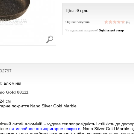
Ціна:
0
грн.
Оцінки покупців:
(0)
Чи задоволені покупкою?
Оцініть цей товар
002797
: алюміній
mo Gold 88111
 24 см
арне покриття Nano Silver Gold Marble
існий литий алюміній – чудова теплопровідність і стійкість до дефо
кісне
пятислойное антипригарне покриття
Nano Silver Gold Marble в
уючими та протигрибкові властивості, стійке до використання металев