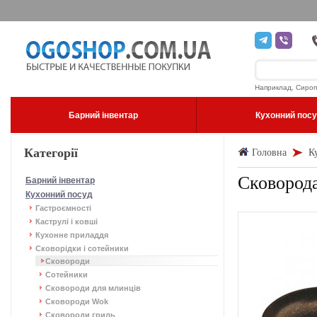
Наприклад, Сироп
Барний інвентар
Кухонний пос
Категорії
Головна
К
Сковорода
Барний інвентар
Кухонний посуд
Гастроємності
Каструлі і ковші
Кухонне приладдя
Сковорідки і сотейники
Сковороди
Сотейники
Сковороди для млинців
Сковороди Wok
Сковороди гриль