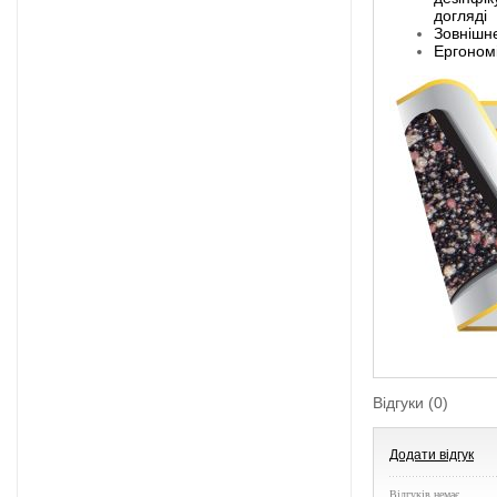
догляді
Зовнішнє
Ергономі
Відгуки (0)
Додати відгук
Відгуків немає