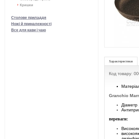
Кришки
Столове приладдя
Ножі й приналежності
Все для кави і чаю
Характеристики
Код товару: 0
Матеріал
Granchio Mar
Діаметр
Антиприг
переваги:
Високояк
високоя
дезінфік