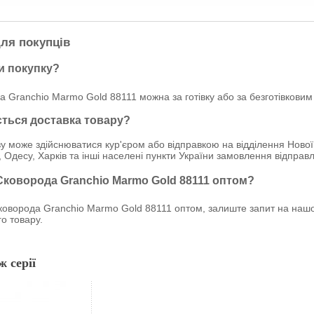
ля покупців
и покупку?
 Granchio Marmo Gold 88111 можна за готівку або за безготівковим
ється доставка товару?
у може здійснюватися кур'єром або відправкою на відділення Нової
, Одесу, Харків та інші населені пункти України замовлення відпр
 Сковорода Granchio Marmo Gold 88111 оптом?
оворода Granchio Marmo Gold 88111 оптом, залиште запит на нашому
о товару.
ж серії