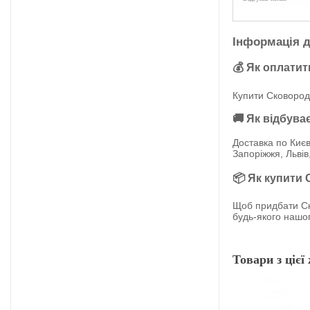
Інформація д
💰 Як оплатит
Купити Сковорода
🚚 Як відбува
Доставка по Києв
Запоріжжя, Львів
📦 Як купити
Щоб придбати Ск
будь-якого нашог
Товари з цієї 