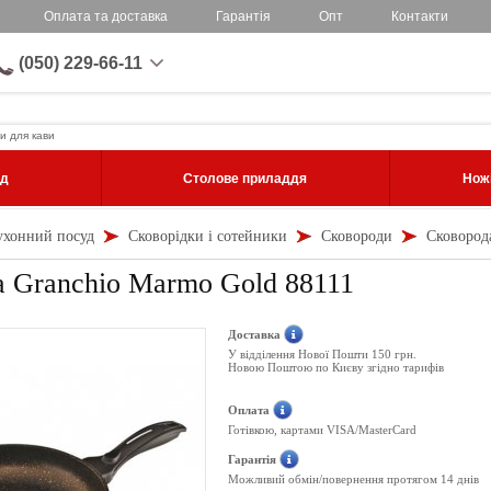
Оплата та доставка
Гарантія
Опт
Контакти
(050) 229-66-11
и для кави
уд
Столове приладдя
Ножі
ухонний посуд
Сковорідки і сотейники
Сковороди
Сковород
 Granchio Marmo Gold 88111
Доставка
У відділення Нової Пошти 150 грн.
Новою Поштою по Києву згідно тарифів
Оплата
Готівкою, картами VISA/MasterCard
Гарантія
Можливий обмін/повернення протягом 14 днів