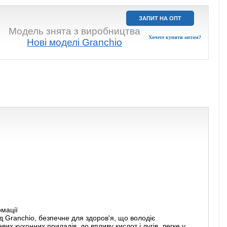
ЗАПИТ НА ОПТ
Модель знята з виробництва
Хочете купити оптом?
Нові моделі Granchio
рмації
ід Granchio, безпечне для здоров'я, що володіє
их кухонних приладів, до впливу кислот і лугів, легке у