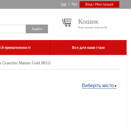
Укр
|
Рус
Вхід / Реєстрація
Кошик
Ваш кошик порожній
 й приналежності
Все для кави і чаю
а Granchio Marmo Gold 88111
Виберіть місто