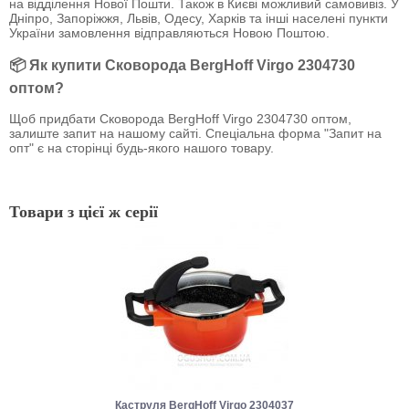
на відділення Нової Пошти. Також в Києві можливий самовивіз. У
Дніпро, Запоріжжя, Львів, Одесу, Харків та інші населені пункти
України замовлення відправляються Новою Поштою.
📦 Як купити Сковорода BergHoff Virgo 2304730
оптом?
Щоб придбати Сковорода BergHoff Virgo 2304730 оптом,
залиште запит на нашому сайті. Спеціальна форма "Запит на
опт" є на сторінці будь-якого нашого товару.
Товари з цієї ж серії
Каструля BergHoff Virgo 2304037